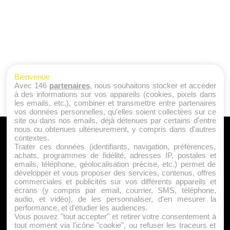
Bienvenue
Avec 146
partenaires
, nous souhaitons stocker et accéder
à des informations sur vos appareils (cookies, pixels dans
les emails, etc.), combiner et transmettre entre partenaires
vos données personnelles, qu'elles soient collectées sur ce
site ou dans nos emails, déjà détenues par certains d'entre
nous ou obtenues ultérieurement, y compris dans d'autres
A PROPOS
contextes.
Traiter ces données (identifiants, navigation, préférences,
Qui sommes nous ?
achats, programmes de fidélité, adresses IP, postales et
emails, téléphone, géolocalisation précise, etc.) permet de
Mentions Légales
développer et vous proposer des services, contenus, offres
Publicité
commerciales et publicités sur vos différents appareils et
écrans (y compris par email, courrier, SMS, téléphone,
Politique de Cookies
audio, et vidéo), de les personnaliser, d'en mesurer la
Contact
performance, et d'étudier les audiences.
Vous pouvez "tout accepter" et retirer votre consentement à
tout moment via l'icône "cookie", ou refuser les traceurs et