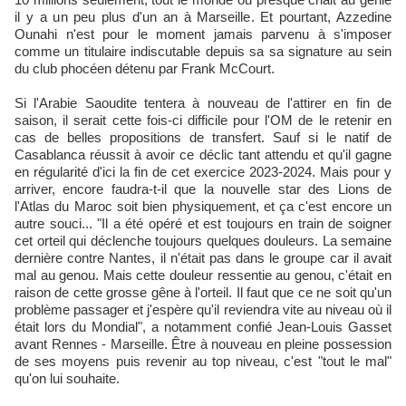
il y a un peu plus d'un an à Marseille. Et pourtant, Azzedine
Ounahi n'est pour le moment jamais parvenu à s'imposer
comme un titulaire indiscutable depuis sa sa signature au sein
du club phocéen détenu par Frank McCourt.
Si l'Arabie Saoudite tentera à nouveau de l'attirer en fin de
saison, il serait cette fois-ci difficile pour l'OM de le retenir en
cas de belles propositions de transfert. Sauf si le natif de
Casablanca réussit à avoir ce déclic tant attendu et qu'il gagne
en régularité d'ici la fin de cet exercice 2023-2024. Mais pour y
arriver, encore faudra-t-il que la nouvelle star des Lions de
l'Atlas du Maroc soit bien physiquement, et ça c'est encore un
autre souci... "Il a été opéré et est toujours en train de soigner
cet orteil qui déclenche toujours quelques douleurs. La semaine
dernière contre Nantes, il n'était pas dans le groupe car il avait
mal au genou. Mais cette douleur ressentie au genou, c'était en
raison de cette grosse gêne à l'orteil. Il faut que ce ne soit qu'un
problème passager et j'espère qu'il reviendra vite au niveau où il
était lors du Mondial", a notamment confié Jean-Louis Gasset
avant Rennes - Marseille. Être à nouveau en pleine possession
de ses moyens puis revenir au top niveau, c'est "tout le mal"
qu'on lui souhaite.