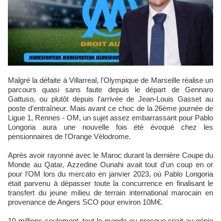
Malgré la défaite à Villarreal, l'Olympique de Marseille réalise un
parcours quasi sans faute depuis le départ de Gennaro
Gattuso, ou plutôt depuis l'arrivée de Jean-Louis Gasset au
poste d'entraîneur. Mais avant ce choc de la 26ème journée de
Ligue 1, Rennes - OM, un sujet assez embarrassant pour Pablo
Longoria aura une nouvelle fois été évoqué chez les
pensionnaires de l'Orange Vélodrome.
Après avoir rayonné avec le Maroc durant la dernière Coupe du
Monde au Qatar, Azzedine Ounahi avait tout d'un coup en or
pour l'OM lors du mercato en janvier 2023, où Pablo Longoria
était parvenu à dépasser toute la concurrence en finalisant le
transfert du jeune milieu de terrain international marocain en
provenance de Angers SCO pour environ 10M€.
10 millions seulement, tout le monde ou presque criait au génie