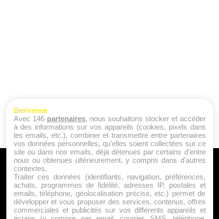
Bienvenue
Avec 146
partenaires
, nous souhaitons stocker et accéder
à des informations sur vos appareils (cookies, pixels dans
les emails, etc.), combiner et transmettre entre partenaires
vos données personnelles, qu'elles soient collectées sur ce
site ou dans nos emails, déjà détenues par certains d'entre
nous ou obtenues ultérieurement, y compris dans d'autres
A PROPOS
contextes.
Traiter ces données (identifiants, navigation, préférences,
Qui sommes nous ?
achats, programmes de fidélité, adresses IP, postales et
emails, téléphone, géolocalisation précise, etc.) permet de
Mentions Légales
développer et vous proposer des services, contenus, offres
Publicité
commerciales et publicités sur vos différents appareils et
écrans (y compris par email, courrier, SMS, téléphone,