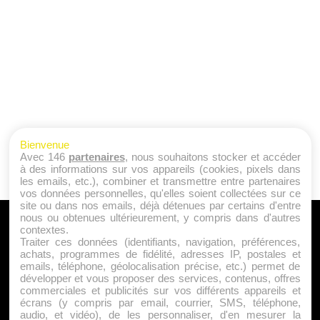
Bienvenue
Avec 146
partenaires
, nous souhaitons stocker et accéder
à des informations sur vos appareils (cookies, pixels dans
les emails, etc.), combiner et transmettre entre partenaires
vos données personnelles, qu'elles soient collectées sur ce
site ou dans nos emails, déjà détenues par certains d'entre
nous ou obtenues ultérieurement, y compris dans d'autres
A PROPOS
contextes.
Traiter ces données (identifiants, navigation, préférences,
Qui sommes nous ?
achats, programmes de fidélité, adresses IP, postales et
emails, téléphone, géolocalisation précise, etc.) permet de
Mentions Légales
développer et vous proposer des services, contenus, offres
Publicité
commerciales et publicités sur vos différents appareils et
écrans (y compris par email, courrier, SMS, téléphone,
Politique de Cookies
audio, et vidéo), de les personnaliser, d'en mesurer la