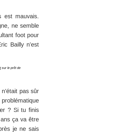
ns est mauvais.
agne, ne semble
ultant foot pour
Eric Bailly n'est
t
sur le prêt de
n’était pas sûr
a problématique
r ? Si tu finis
 ans ça va être
près je ne sais