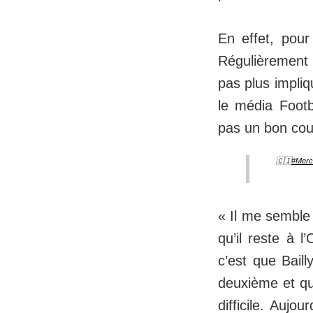
En effet, pour
Régulièrement 
pas plus impliq
le média Footb
pas un bon co
🇨🇮
#Mer
« Il me semble 
qu’il reste à 
c’est que Baill
deuxième et qu
difficile. Aujo