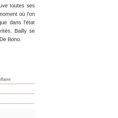
ouve toutes ses
 moment où l’on
ue dans l’état
ités. Bailly se
é De Bono.
llaise