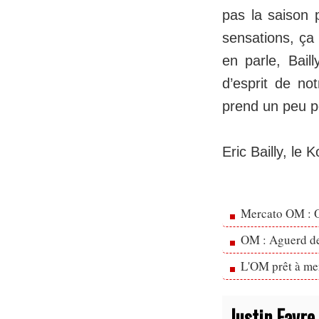
pas la saison p
sensations, ça 
en parle, Bail
d’esprit de not
prend un peu p
Eric Bailly, le
Mercato OM : Ol
OM : Aguerd de 
L'OM prêt à men
Justin Favre