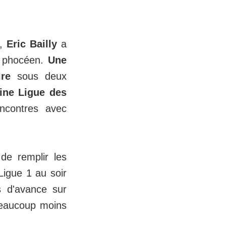
,
Eric Bailly
a
b phocéen.
Une
ire
sous deux
aine Ligue des
ncontres avec
de remplir les
 Ligue 1 au soir
s d'avance sur
beaucoup moins