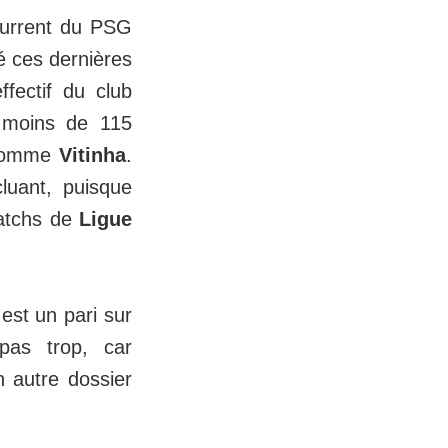
urrent du PSG
té ces dernières
ffectif du club
 moins de 115
e nomme
Vitinha
.
luant, puisque
matchs de
Ligue
 est un pari sur
pas trop, car
n autre dossier