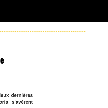
de
deux dernières
ria s'avèrent