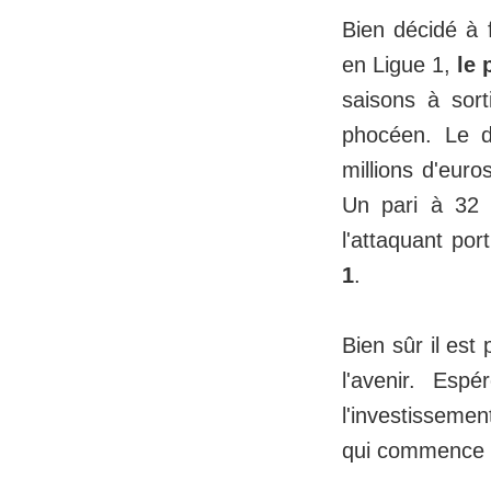
Bien décidé à f
en Ligue 1,
le 
saisons à sorti
phocéen. Le d
millions d'eur
Un pari à 32 m
l'attaquant po
1
.
Bien sûr il est
l'avenir. Es
l'investissemen
qui commence à