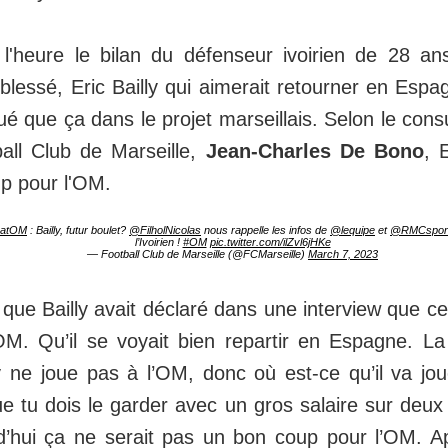
 l'heure le bilan du défenseur ivoirien de 28 a
blessé, Eric Bailly qui aimerait retourner en Esp
ué que ça dans le projet marseillais. Selon le cons
all Club de Marseille,
Jean-Charles De Bono
, 
up pour l'OM.
catOM
: Bailly, futur boulet?
@FilholNicolas
nous rappelle les infos de
@lequipe
et
@RMCspor
l’Ivoirien !
#OM
pic.twitter.com/ilZvl6jHKe
— Football Club de Marseille (@FCMarseille)
March 7, 2023
que Bailly avait déclaré dans une interview que ce 
l’OM. Qu’il se voyait bien repartir en Espagne. L
y ne joue pas à l’OM, donc où est-ce qu’il va joue
e tu dois le garder avec un gros salaire sur deux
urd’hui ça ne serait pas un bon coup pour l’OM. A