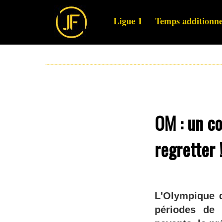
Ligue 1
Temps additionne
OM : un c
regretter 
L'Olympique d
périodes de 