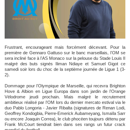
Frustrant, encourageant mais forcément décevant. Pour la
première de Gennaro Gattuso sur le banc marseillais, l'OM se
sera incliné face à l'AS Monaco sur la pelouse du Stade Louis II
malgré des buts signés Iliman Ndiaye et Samuel Gigot ce
samedi soir lors du choc de la septième journée de Ligue 1 (3-
2).
Dommage pour l'Olympique de Marseille, qui recevra Brighton
Hove & Albion en Ligue Europa dans son jardin de l'Orange
Vélodrome jeudi prochain. Mais malgré le recrutement
ambitieux réalisé par l'OM lors du dernier mercato estival via le
duo Pablo Longoria - Javier Ribalta (signatures de Renan Lodi,
Geoffrey Kondogbia, Pierre-Emerick Aubameyang, Ismaïla Sarr
ou encore Joaquin Correa), le club phocéen toujours détenu par
Frank McCourt tiendrait bien dans ses rangs un futur crack
mondial du football.