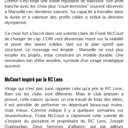
Lorenzi s’est forgé une solide réputation de bâtisseur. Son profil
tranche avec les choix plus "court-termistes" souvent observés
à Marseille ces dernières saisons. Sa capacité à travailler dans
la durée et à valoriser des profils ciblés a séduit la direction
olympienne.
Ce choix fort s’inscrit dans une volonté claire de Frank McCourt
de changer de cap. L’OM veut désormais miser sur la stabilité
et poser des bases solides, tant sur le plan sportif que
structurel. Le message est limpide : Marseille ne veut plus
empiler les projets, mais construire un modèle durable. Une
nomination loin d’être anodine, symbole d’un virage stratégique
assumé.
McCourt inspiré par le RC Lens
Virage qui n'est pas sans rappeler celui qu'a pris le RC Lens.
Bien sûr les clubs sont différents. Mais le club artésien a
prouvé, cette saison, qu'avec un vrai travail de fond, des idées,
il est possible de performer en dépensant beaucoup moins,
mais mieux. Comme indiqué il y a quelques semaines sur
Jeunesfooteux, Frank McCourt a clairement cette volonté de
s'inspirer du président et propriétaire du RC Lens, Joseph
Oughourlian. Deux hommes d'affaires, qui par ailleurs