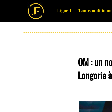
Ligue 1
Temps additionne
OM : un no
Longoria à