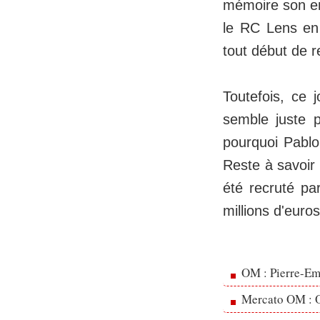
mémoire son en
le RC Lens en
tout début de r
Toutefois, ce 
semble juste p
pourquoi Pablo 
Reste à savoir 
été recruté pa
millions d'euro
OM : Pierre-Emi
Mercato OM : Ol