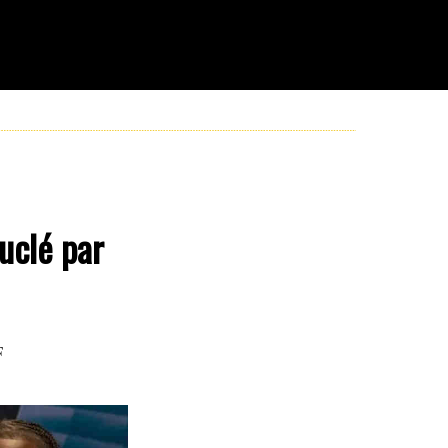
uclé par
F