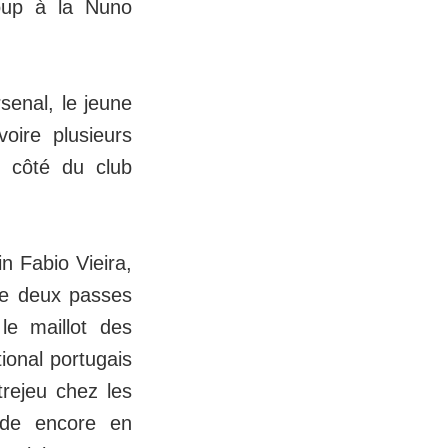
oup à la Nuno
senal, le jeune
oire plusieurs
 côté du club
in Fabio Vieira,
de deux passes
le maillot des
tional portugais
trejeu chez les
rde encore en