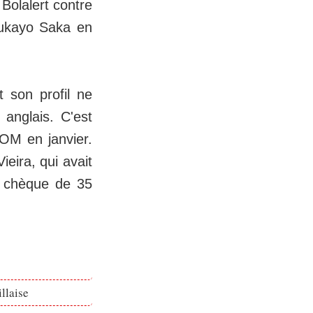
Bolalert contre
Bukayo Saka en
t son profil ne
 anglais. C'est
l'OM en janvier.
eira, qui avait
n chèque de 35
llaise