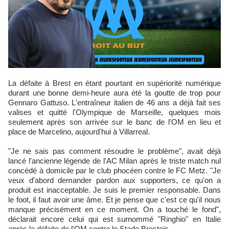
La défaite à Brest en étant pourtant en supériorité numérique
durant une bonne demi-heure aura été la goutte de trop pour
Gennaro Gattuso. L'entraîneur italien de 46 ans a déjà fait ses
valises et quitté l'Olympique de Marseille, quelques mois
seulement après son arrivée sur le banc de l'OM en lieu et
place de Marcelino, aujourd'hui à Villarreal.
"Je ne sais pas comment résoudre le problème", avait déjà
lancé l'ancienne légende de l'AC Milan après le triste match nul
concédé à domicile par le club phocéen contre le FC Metz. "Je
veux d'abord demander pardon aux supporters, ce qu'on a
produit est inacceptable. Je suis le premier responsable. Dans
le foot, il faut avoir une âme. Et je pense que c'est ce qu'il nous
manque précisément en ce moment. On a touché le fond",
déclarait encore celui qui est surnommé "Ringhio" en Italie
après la défaite de l'OM contre le Stade Brestois.