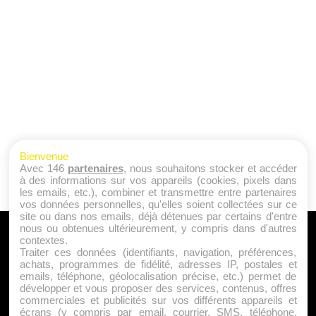
Bienvenue
Avec 146
partenaires
, nous souhaitons stocker et accéder
à des informations sur vos appareils (cookies, pixels dans
les emails, etc.), combiner et transmettre entre partenaires
vos données personnelles, qu'elles soient collectées sur ce
site ou dans nos emails, déjà détenues par certains d'entre
nous ou obtenues ultérieurement, y compris dans d'autres
A PROPOS
contextes.
Traiter ces données (identifiants, navigation, préférences,
Qui sommes nous ?
achats, programmes de fidélité, adresses IP, postales et
emails, téléphone, géolocalisation précise, etc.) permet de
Mentions Légales
développer et vous proposer des services, contenus, offres
Publicité
commerciales et publicités sur vos différents appareils et
écrans (y compris par email, courrier, SMS, téléphone,
Politique de Cookies