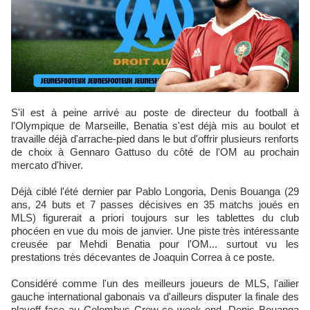
S'il est à peine arrivé au poste de directeur du football à
l'Olympique de Marseille, Benatia s'est déjà mis au boulot et
travaille déjà d'arrache-pied dans le but d'offrir plusieurs renforts
de choix à Gennaro Gattuso du côté de l'OM au prochain
mercato d'hiver.
Déjà ciblé l'été dernier par Pablo Longoria, Denis Bouanga (29
ans, 24 buts et 7 passes décisives en 35 matchs joués en
MLS) figurerait a priori toujours sur les tablettes du club
phocéen en vue du mois de janvier. Une piste très intéressante
creusée par Mehdi Benatia pour l'OM... surtout vu les
prestations très décevantes de Joaquin Correa à ce poste.
Considéré comme l'un des meilleurs joueurs de MLS, l'ailier
gauche international gabonais va d'ailleurs disputer la finale des
playoff face au Colombus Crew ce week-end. Denis Bouanga