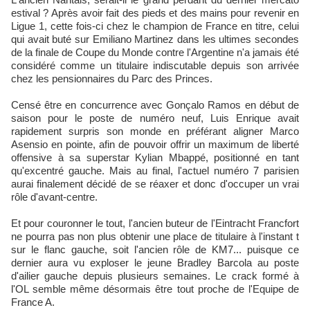
estival ? Après avoir fait des pieds et des mains pour revenir en
Ligue 1, cette fois-ci chez le champion de France en titre, celui
qui avait buté sur Emiliano Martinez dans les ultimes secondes
de la finale de Coupe du Monde contre l'Argentine n'a jamais été
considéré comme un titulaire indiscutable depuis son arrivée
chez les pensionnaires du Parc des Princes.
Censé être en concurrence avec Gonçalo Ramos en début de
saison pour le poste de numéro neuf, Luis Enrique avait
rapidement surpris son monde en préférant aligner Marco
Asensio en pointe, afin de pouvoir offrir un maximum de liberté
offensive à sa superstar Kylian Mbappé, positionné en tant
qu'excentré gauche. Mais au final, l'actuel numéro 7 parisien
aurai finalement décidé de se réaxer et donc d'occuper un vrai
rôle d'avant-centre.
Et pour couronner le tout, l'ancien buteur de l'Eintracht Francfort
ne pourra pas non plus obtenir une place de titulaire à l'instant t
sur le flanc gauche, soit l'ancien rôle de KM7... puisque ce
dernier aura vu exploser le jeune Bradley Barcola au poste
d'ailier gauche depuis plusieurs semaines. Le crack formé à
l'OL semble même désormais être tout proche de l'Equipe de
France A.