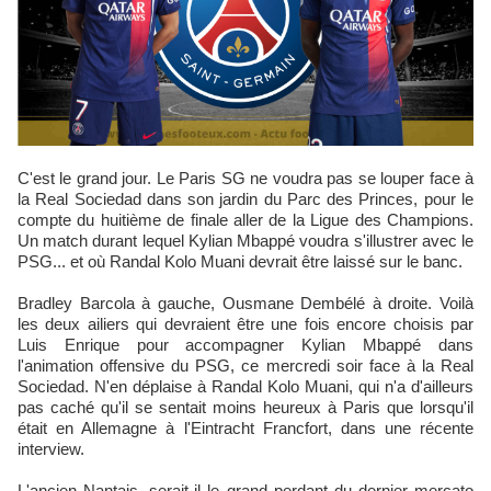
C'est le grand jour. Le Paris SG ne voudra pas se louper face à
la Real Sociedad dans son jardin du Parc des Princes, pour le
compte du huitième de finale aller de la Ligue des Champions.
Un match durant lequel Kylian Mbappé voudra s'illustrer avec le
PSG... et où Randal Kolo Muani devrait être laissé sur le banc.
Bradley Barcola à gauche, Ousmane Dembélé à droite. Voilà
les deux ailiers qui devraient être une fois encore choisis par
Luis Enrique pour accompagner Kylian Mbappé dans
l'animation offensive du PSG, ce mercredi soir face à la Real
Sociedad. N'en déplaise à Randal Kolo Muani, qui n'a d'ailleurs
pas caché qu'il se sentait moins heureux à Paris que lorsqu'il
était en Allemagne à l'Eintracht Francfort, dans une récente
interview.
L'ancien Nantais, serait-il le grand perdant du dernier mercato