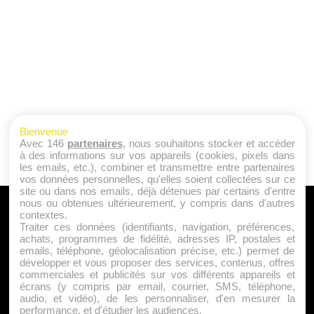
Bienvenue
Avec 146
partenaires
, nous souhaitons stocker et accéder
à des informations sur vos appareils (cookies, pixels dans
les emails, etc.), combiner et transmettre entre partenaires
vos données personnelles, qu'elles soient collectées sur ce
site ou dans nos emails, déjà détenues par certains d'entre
nous ou obtenues ultérieurement, y compris dans d'autres
A PROPOS
contextes.
Traiter ces données (identifiants, navigation, préférences,
Qui sommes nous ?
achats, programmes de fidélité, adresses IP, postales et
emails, téléphone, géolocalisation précise, etc.) permet de
Mentions Légales
développer et vous proposer des services, contenus, offres
Publicité
commerciales et publicités sur vos différents appareils et
écrans (y compris par email, courrier, SMS, téléphone,
Politique de Cookies
audio, et vidéo), de les personnaliser, d'en mesurer la
Contact
performance, et d'étudier les audiences.