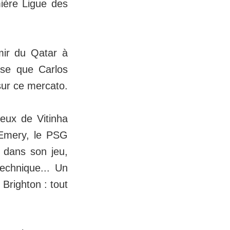
mière Ligue des
mir du Qatar à
ise que Carlos
sur ce mercato.
ceux de Vitinha
-Emery, le PSG
e dans son jeu,
technique... Un
 Brighton : tout