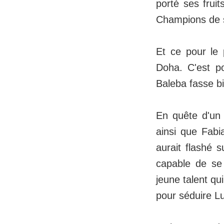
porté ses frui
Champions de s
Et ce pour le 
Doha. C'est po
Baleba fasse b
En quête d'un m
ainsi que Fab
aurait flashé s
capable de se 
jeune talent qu
pour séduire L