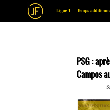
Ligue 1
Temps additionne
PSG : aprè
Campos au
S