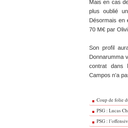
Mais en cas de
plus oublié u
Désormais en é
70 M€ par Olivi
Son profil au
Donnarumma vena
contrat dans 
Campos n'a pas
Coup de folie d
PSG : Lucas Che
PSG : l’offensi