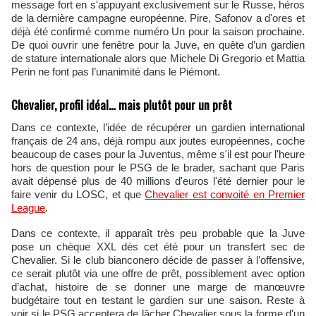
message fort en s'appuyant exclusivement sur le Russe, héros
de la dernière campagne européenne. Pire, Safonov a d'ores et
déjà été confirmé comme numéro Un pour la saison prochaine.
De quoi ouvrir une fenêtre pour la Juve, en quête d’un gardien
de stature internationale alors que Michele Di Gregorio et Mattia
Perin ne font pas l’unanimité dans le Piémont.
Chevalier, profil idéal… mais plutôt pour un prêt
Dans ce contexte, l’idée de récupérer un gardien international
français de 24 ans, déjà rompu aux joutes européennes, coche
beaucoup de cases pour la Juventus, même s'il est pour l'heure
hors de question pour le PSG de le brader, sachant que Paris
avait dépensé plus de 40 millions d'euros l'été dernier pour le
faire venir du LOSC, et que
Chevalier est convoité en Premier
League
.
Dans ce contexte, il apparaît très peu probable que la Juve
pose un chèque XXL dès cet été pour un transfert sec de
Chevalier. Si le club bianconero décide de passer à l’offensive,
ce serait plutôt via une offre de prêt, possiblement avec option
d’achat, histoire de se donner une marge de manœuvre
budgétaire tout en testant le gardien sur une saison. Reste à
voir si le PSG acceptera de lâcher Chevalier sous la forme d'un