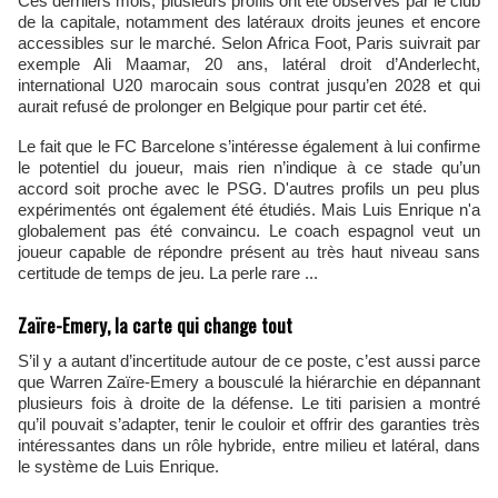
Ces derniers mois, plusieurs profils ont été observés par le club
de la capitale, notamment des latéraux droits jeunes et encore
accessibles sur le marché. Selon Africa Foot, Paris suivrait par
exemple Ali Maamar, 20 ans, latéral droit d’Anderlecht,
international U20 marocain sous contrat jusqu’en 2028 et qui
aurait refusé de prolonger en Belgique pour partir cet été.
Le fait que le FC Barcelone s’intéresse également à lui confirme
le potentiel du joueur, mais rien n’indique à ce stade qu’un
accord soit proche avec le PSG. D'autres profils un peu plus
expérimentés ont également été étudiés. Mais Luis Enrique n'a
globalement pas été convaincu. Le coach espagnol veut un
joueur capable de répondre présent au très haut niveau sans
certitude de temps de jeu. La perle rare ...
Zaïre-Emery, la carte qui change tout
S’il y a autant d’incertitude autour de ce poste, c’est aussi parce
que Warren Zaïre-Emery a bousculé la hiérarchie en dépannant
plusieurs fois à droite de la défense. Le titi parisien a montré
qu’il pouvait s’adapter, tenir le couloir et offrir des garanties très
intéressantes dans un rôle hybride, entre milieu et latéral, dans
le système de Luis Enrique.