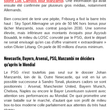
sportif Luis Campos pour Manzambi
. Une information qui avait
ensuite été confirmée par plusieurs gros médias, notamment
Allemands.
Bien conscient de tenir une pépite, Fribourg a fixé la barre très
haut : Sky Sport Allemagne un prix de 50 M€ hors bonus pour
lâcher Manzambi, sous contrat jusqu’en 2030. Une somme
élevée, mais inférieure aux montants évoqués pour Ayyoub
Bouaddi, le milieu du LOSC convoité par le PSG, dont le départ
ne serait envisagé qu’en cas d’offre vraiment « extraordinaire »
selon Olivier Létang. On parle de 80 millions d'euros minimum.
Newcastle, Bayern, Arsenal,, PSG, Manzambi ne décidera
qu’après le Mondial
Le PSG n’est toutefois pas seul sur le dossier Johan
Manzambi, loin de là. Outre Newcastle, qui voit en lui un
possible successeur à Sandro Tonali, plusieurs cadors se sont
positionnés : Arsenal, Manchester United, Bayern Munich,
Chelsea, Naples ou encore le Bayer Leverkusen suivent avec
attention ses performances au Mondial. De quoi promettre une
vraie bataille sur le marché, d’autant que son profil de milieu
box‑to‑box moderne colle parfaitement aux attentes du très haut
niveau.