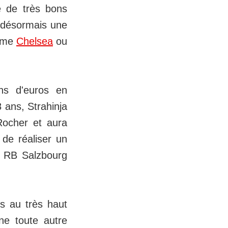
sé de très bons
t désormais une
omme
Chelsea
ou
ns d'euros en
 ans, Strahinja
Rocher et aura
de réaliser un
au RB Salzbourg
s au très haut
une toute autre