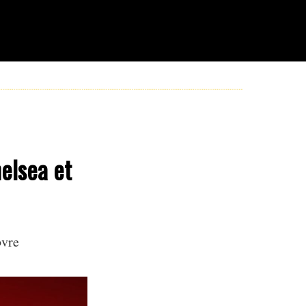
helsea et
bvre