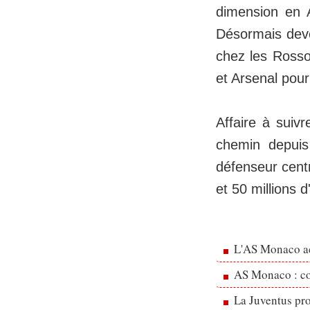
dimension en A
Désormais deven
chez les Rosson
et Arsenal pour
Affaire à suiv
chemin depuis
défenseur centr
et 50 millions d
L'AS Monaco ac
AS Monaco : cou
La Juventus pr