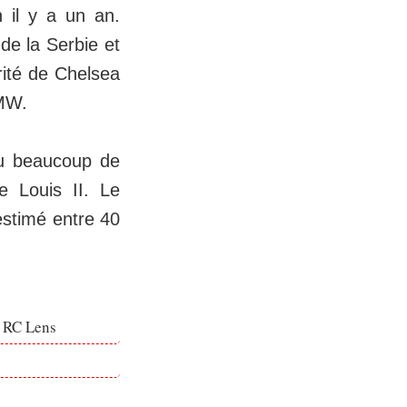
 il y a un an.
de la Serbie et
rité de Chelsea
TMW.
uru beaucoup de
e Louis II. Le
estimé entre 40
e RC Lens