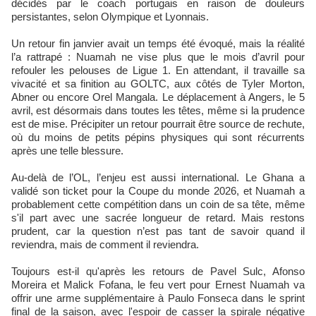
décidés par le coach portugais en raison de douleurs
persistantes, selon Olympique et Lyonnais.
Un retour fin janvier avait un temps été évoqué, mais la réalité
l’a rattrapé : Nuamah ne vise plus que le mois d’avril pour
refouler les pelouses de Ligue 1. En attendant, il travaille sa
vivacité et sa finition au GOLTC, aux côtés de Tyler Morton,
Abner ou encore Orel Mangala. Le déplacement à Angers, le 5
avril, est désormais dans toutes les têtes, même si la prudence
est de mise. Précipiter un retour pourrait être source de rechute,
où du moins de petits pépins physiques qui sont récurrents
après une telle blessure.
Au-delà de l’OL, l’enjeu est aussi international. Le Ghana a
validé son ticket pour la Coupe du monde 2026, et Nuamah a
probablement cette compétition dans un coin de sa tête, même
s'il part avec une sacrée longueur de retard. Mais restons
prudent, car la question n’est pas tant de savoir quand il
reviendra, mais de comment il reviendra.
Toujours est-il qu'après les retours de Pavel Sulc, Afonso
Moreira et Malick Fofana, le feu vert pour Ernest Nuamah va
offrir une arme supplémentaire à Paulo Fonseca dans le sprint
final de la saison, avec l'espoir de casser la spirale négative