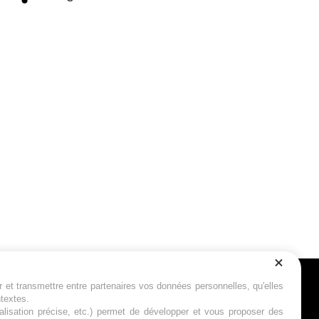
r et transmettre entre partenaires vos données personnelles, qu'elles
Suivez-nous
ntextes.
calisation précise, etc.) permet de développer et vous proposer des