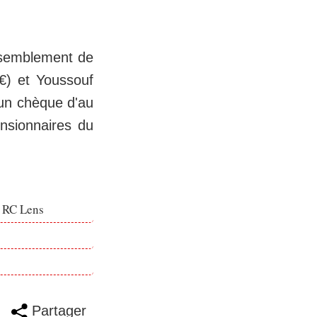
ssemblement de
0€) et Youssouf
 un chèque d'au
nsionnaires du
e RC Lens
Partager