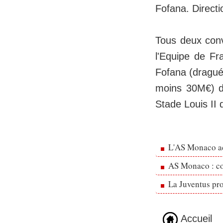
Fofana. Direct
Tous deux con
l'Equipe de Fr
Fofana (dragué
moins 30M€) de
Stade Louis II 
L'AS Monaco ac
AS Monaco : cou
La Juventus pr
Accueil