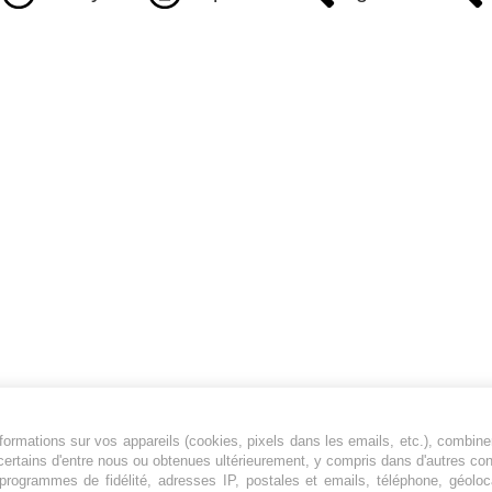
ormations sur vos appareils (cookies, pixels dans les emails, etc.), combine
Jeunesfooteux est un média sportif qui traite
certains d'entre nous ou obtenues ultérieurement, y compris dans d'autres co
principalement de l'actualité de la Ligue 1 et
, programmes de fidélité, adresses IP, postales et emails, téléphone, géolo