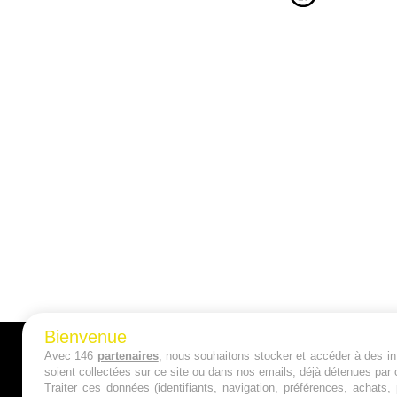
Bienvenue
Avec 146
partenaires
, nous souhaitons stocker et accéder à des inf
A PROPOS
soient collectées sur ce site ou dans nos emails, déjà détenues par 
Traiter ces données (identifiants, navigation, préférences, achats