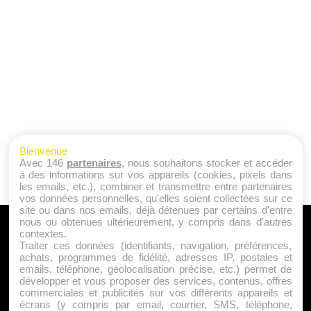
Bienvenue
Avec 146
partenaires
, nous souhaitons stocker et accéder
à des informations sur vos appareils (cookies, pixels dans
les emails, etc.), combiner et transmettre entre partenaires
vos données personnelles, qu'elles soient collectées sur ce
site ou dans nos emails, déjà détenues par certains d'entre
nous ou obtenues ultérieurement, y compris dans d'autres
A PROPOS
contextes.
Traiter ces données (identifiants, navigation, préférences,
Qui sommes nous ?
achats, programmes de fidélité, adresses IP, postales et
emails, téléphone, géolocalisation précise, etc.) permet de
Mentions Légales
développer et vous proposer des services, contenus, offres
Publicité
commerciales et publicités sur vos différents appareils et
écrans (y compris par email, courrier, SMS, téléphone,
Politique de Cookies