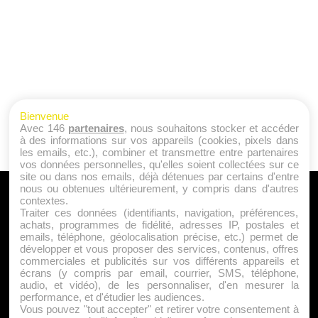
Bienvenue
Avec 146
partenaires
, nous souhaitons stocker et accéder
à des informations sur vos appareils (cookies, pixels dans
les emails, etc.), combiner et transmettre entre partenaires
vos données personnelles, qu'elles soient collectées sur ce
site ou dans nos emails, déjà détenues par certains d'entre
nous ou obtenues ultérieurement, y compris dans d'autres
A PROPOS
contextes.
Traiter ces données (identifiants, navigation, préférences,
Qui sommes nous ?
achats, programmes de fidélité, adresses IP, postales et
emails, téléphone, géolocalisation précise, etc.) permet de
Mentions Légales
développer et vous proposer des services, contenus, offres
Publicité
commerciales et publicités sur vos différents appareils et
écrans (y compris par email, courrier, SMS, téléphone,
Politique de Cookies
audio, et vidéo), de les personnaliser, d'en mesurer la
Contact
performance, et d'étudier les audiences.
Vous pouvez "tout accepter" et retirer votre consentement à