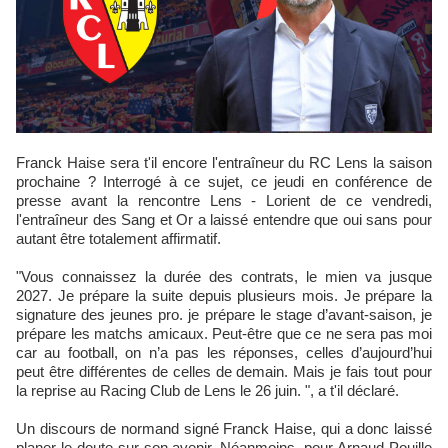
Franck Haise sera t'il encore l'entraîneur du RC Lens la saison
prochaine ? Interrogé à ce sujet, ce jeudi en conférence de
presse avant la rencontre Lens - Lorient de ce vendredi,
l'entraîneur des Sang et Or a laissé entendre que oui sans pour
autant être totalement affirmatif.
"Vous connaissez la durée des contrats, le mien va jusque
2027. Je prépare la suite depuis plusieurs mois. Je prépare la
signature des jeunes pro. je prépare le stage d’avant-saison, je
prépare les matchs amicaux. Peut-être que ce ne sera pas moi
car au football, on n’a pas les réponses, celles d’aujourd’hui
peut être différentes de celles de demain. Mais je fais tout pour
la reprise au Racing Club de Lens le 26 juin. ", a t'il déclaré.
Un discours de normand signé Franck Haise, qui a donc laissé
planer le doute sur son avenir. Néanmoins, pour Arnaud Pouille