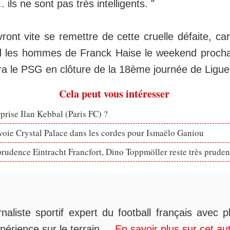
.. ils ne sont pas très intelligents. "
ront vite se remettre de cette cruelle défaite, car
d les hommes de Franck Haise le weekend prochai
a le PSG en clôture de la 18ème journée de Ligue
Cela peut vous intéresser
rprise Ilan Kebbal (Paris FC) ?
voie Crystal Palace dans les cordes pour Ismaëlo Ganiou
prudence Eintracht Francfort, Dino Toppmöller reste très pruden
rnaliste sportif expert du football français avec 
périence sur le terrain....
En savoir plus sur cet au