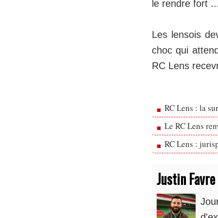
le rendre fort ..
Les lensois dev
choc qui atten
RC Lens recevr
RC Lens : la su
Le RC Lens ren
RC Lens : juris
Justin Favre
Jou
d'ex