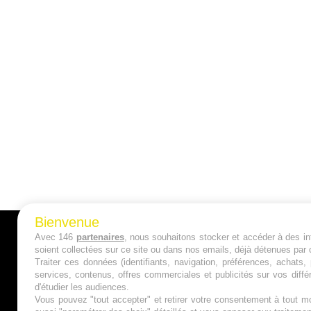
Bienvenue
Avec 146
partenaires
, nous souhaitons stocker et accéder à des inf
A PROPOS
soient collectées sur ce site ou dans nos emails, déjà détenues par 
Traiter ces données (identifiants, navigation, préférences, achats
Qui sommes nous ?
services, contenus, offres commerciales et publicités sur vos diffé
d'étudier les audiences.
Mentions Légales
Vous pouvez "tout accepter" et retirer votre consentement à tout mo