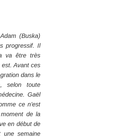
. Adam (Buska)
s progressif. Il
a va être très
n est. Avant ces
égration dans le
n, selon toute
 médecine. Gaël
comme ce n’est
e moment de la
ouve en début de
it une semaine