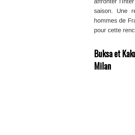
affronter l'Int
saison. Une r
hommes de Fran
pour cette ren
Buksa et Kaku
Milan