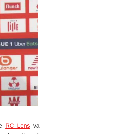
le
RC Lens
va