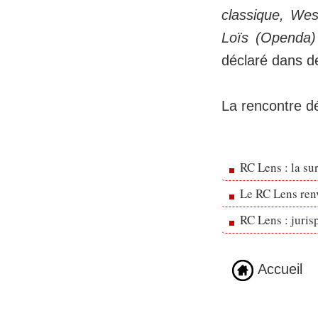
classique, Wes
Loïs (Openda)
déclaré dans d
La rencontre dé
RC Lens : la su
Le RC Lens ren
RC Lens : juris
Accueil