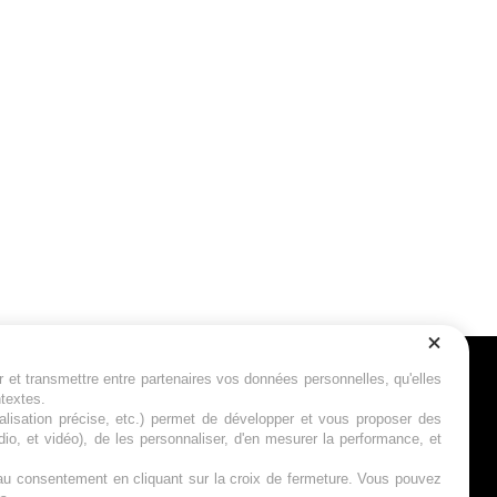
r et transmettre entre partenaires vos données personnelles, qu'elles
Suivez-nous
ntextes.
calisation précise, etc.) permet de développer et vous proposer des
io, et vidéo), de les personnaliser, d'en mesurer la performance, et
s au consentement en cliquant sur la croix de fermeture. Vous pouvez