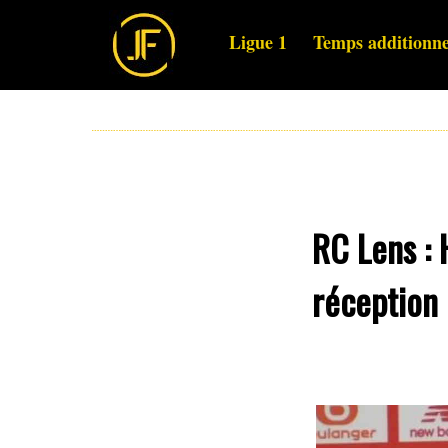
Ligue 1
Temps additionne
RC Lens : H
réception 