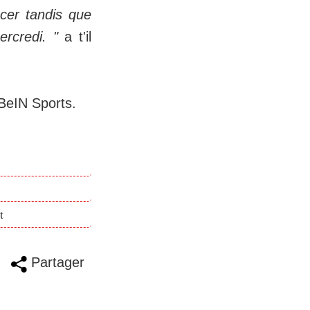
cer tandis que
rcredi. "
a t'il
 BeIN Sports.
t
Partager