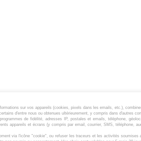
ormations sur vos appareils (cookies, pixels dans les emails, etc.), combine
Jeunesfooteux est un média sportif qui traite
certains d'entre nous ou obtenues ultérieurement, y compris dans d'autres co
principalement de l'actualité de la Ligue 1 et
, programmes de fidélité, adresses IP, postales et emails, téléphone, géolo
rents appareils et écrans (y compris par email, courrier, SMS, téléphone, aud
des grosses actualités de la Ligue 2 et du
football étranger.
ment via l'icône "cookie", ou refuser les traceurs et les activités soumise
Plan du site
|
Syndication
|
Powered by WM