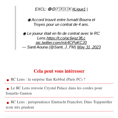
EXCL: 🔴🟡🇫🇷🇰🇲
#Ligue1
|
◉ Accord trouvé entre Ismaël Bourra et
Troyes pour un contrat de 4 ans.
◉ Le joueur était en fin de contrat avec le RC
Lens.
https://t.co/qc6egz3fLc
pic.twitter.com/mk4CPgKCJ0
— Santi Aouna (@Santi_J_FM)
May 31, 2023
Cela peut vous intéresser
RC Lens : la surprise Ilan Kebbal (Paris FC) ?
Le RC Lens renvoie Crystal Palace dans les cordes pour
Ismaëlo Ganiou
RC Lens : jurisprudence Eintracht Francfort, Dino Toppmöller
reste très prudent