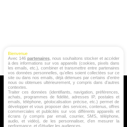
Bienvenue
Avec 146
partenaires
, nous souhaitons stocker et accéder
à des informations sur vos appareils (cookies, pixels dans
les emails, etc.), combiner et transmettre entre partenaires
vos données personnelles, qu'elles soient collectées sur ce
site ou dans nos emails, déjà détenues par certains d'entre
nous ou obtenues ultérieurement, y compris dans d'autres
A PROPOS
contextes.
Traiter ces données (identifiants, navigation, préférences,
Qui sommes nous ?
achats, programmes de fidélité, adresses IP, postales et
emails, téléphone, géolocalisation précise, etc.) permet de
Mentions Légales
développer et vous proposer des services, contenus, offres
Publicité
commerciales et publicités sur vos différents appareils et
écrans (y compris par email, courrier, SMS, téléphone,
Politique de Cookies
audio, et vidéo), de les personnaliser, d'en mesurer la
Contact
performance, et d'étudier les audiences.