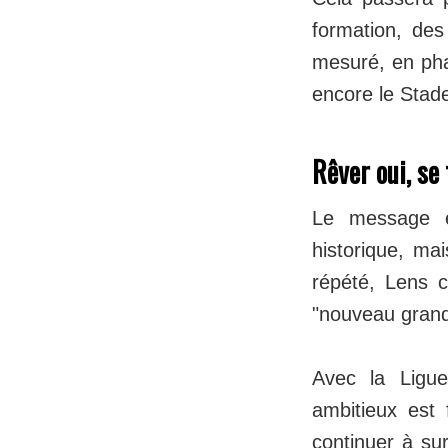
formation, des
mesuré, en pha
encore le Stad
Rêver oui, s
Le message e
historique, ma
répété, Lens c
"nouveau grand
Avec la Ligu
ambitieux est 
continuer à sur