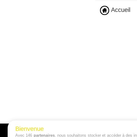
Accueil
Bienvenue
Avec 146
partenaires
, nous souhaitons stocker et accéder à des inf