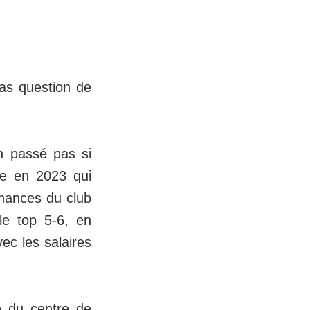
 pas question de
n passé pas si
hée en 2023 qui
inances du club
 le top 5-6, en
ec les salaires
e du centre de