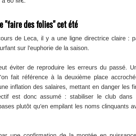
é à 60 M€.
 "faire des folies" cet été
cours de Leca, il y a une ligne directrice claire :
urfant sur l’euphorie de la saison.
t éviter de reproduire les erreurs du passé. U
qu'on fait référence à la deuxième place accroc
une inflation des salaires, mettant en danger les f
jectif est donc assumé : stabiliser le club dans
bases plutôt qu’en empilant les noms clinquants av
par une confirmation de la montée en puissanc