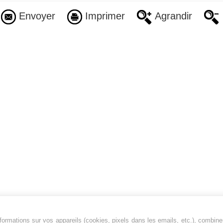
Envoyer
Imprimer
Agrandir
ormations sur vos appareils (cookies, pixels dans les emails, etc.), combine