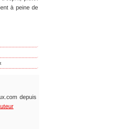
ient à peine de
t
eux.com depuis
auteur