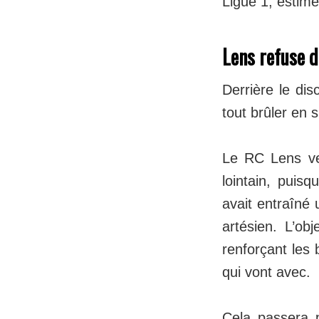
Ligue 1, estim
Lens refuse de
Derrière le dis
tout brûler en s
Le RC Lens veu
lointain, puis
avait entraîné 
artésien. L’ob
renforçant les 
qui vont avec.
Cela passera 