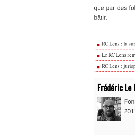
que par des fol
bâtir.
RC Lens : la su
Le RC Lens ren
RC Lens : juris
Frédéric Le 
Fon
2011