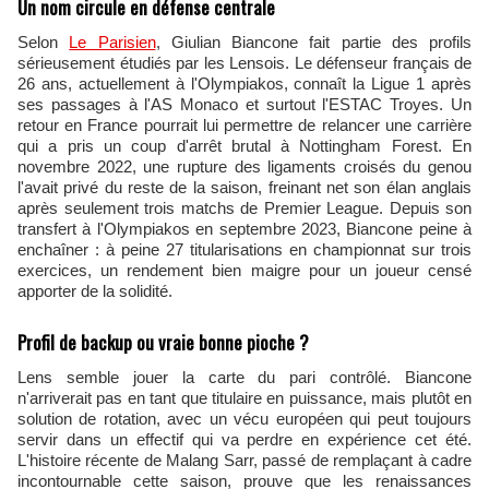
Un nom circule en défense centrale
Selon
Le Parisien
, Giulian Biancone fait partie des profils
sérieusement étudiés par les Lensois. Le défenseur français de
26 ans, actuellement à l'Olympiakos, connaît la Ligue 1 après
ses passages à l'AS Monaco et surtout l'ESTAC Troyes. Un
retour en France pourrait lui permettre de relancer une carrière
qui a pris un coup d'arrêt brutal à Nottingham Forest. En
novembre 2022, une rupture des ligaments croisés du genou
l'avait privé du reste de la saison, freinant net son élan anglais
après seulement trois matchs de Premier League. Depuis son
transfert à l'Olympiakos en septembre 2023, Biancone peine à
enchaîner : à peine 27 titularisations en championnat sur trois
exercices, un rendement bien maigre pour un joueur censé
apporter de la solidité.
Profil de backup ou vraie bonne pioche ?
Lens semble jouer la carte du pari contrôlé. Biancone
n'arriverait pas en tant que titulaire en puissance, mais plutôt en
solution de rotation, avec un vécu européen qui peut toujours
servir dans un effectif qui va perdre en expérience cet été.
L'histoire récente de Malang Sarr, passé de remplaçant à cadre
incontournable cette saison, prouve que les renaissances