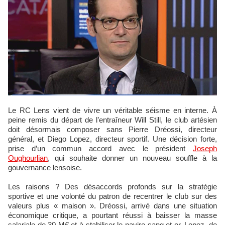
Le RC Lens vient de vivre un véritable séisme en interne. À
peine remis du départ de l’entraîneur Will Still, le club artésien
doit désormais composer sans Pierre Dréossi, directeur
général, et Diego Lopez, directeur sportif. Une décision forte,
prise d’un commun accord avec le président
Joseph
Oughourlian
, qui souhaite donner un nouveau souffle à la
gouvernance lensoise.
Les raisons ? Des désaccords profonds sur la stratégie
sportive et une volonté du patron de recentrer le club sur des
valeurs plus « maison ». Dréossi, arrivé dans une situation
économique critique, a pourtant réussi à baisser la masse
salariale de 30 M€ et à stabiliser le navire sang et or. Lopez, de