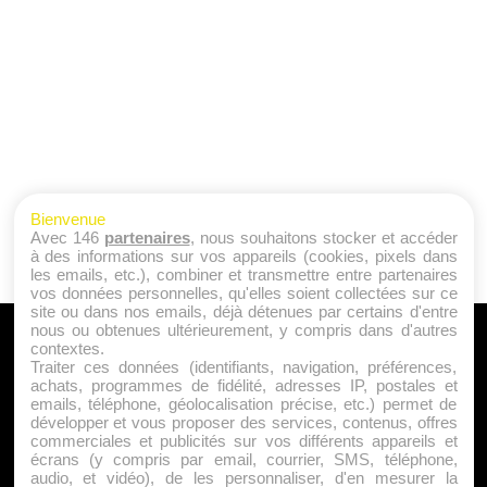
Bienvenue
Avec 146
partenaires
, nous souhaitons stocker et accéder
à des informations sur vos appareils (cookies, pixels dans
les emails, etc.), combiner et transmettre entre partenaires
vos données personnelles, qu'elles soient collectées sur ce
site ou dans nos emails, déjà détenues par certains d'entre
nous ou obtenues ultérieurement, y compris dans d'autres
A PROPOS
contextes.
Traiter ces données (identifiants, navigation, préférences,
Qui sommes nous ?
achats, programmes de fidélité, adresses IP, postales et
emails, téléphone, géolocalisation précise, etc.) permet de
Mentions Légales
développer et vous proposer des services, contenus, offres
Publicité
commerciales et publicités sur vos différents appareils et
écrans (y compris par email, courrier, SMS, téléphone,
Politique de Cookies
audio, et vidéo), de les personnaliser, d'en mesurer la