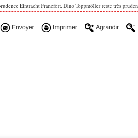
prudence Eintracht Francfort, Dino Toppmöller reste très pruden
Envoyer
Imprimer
Agrandir