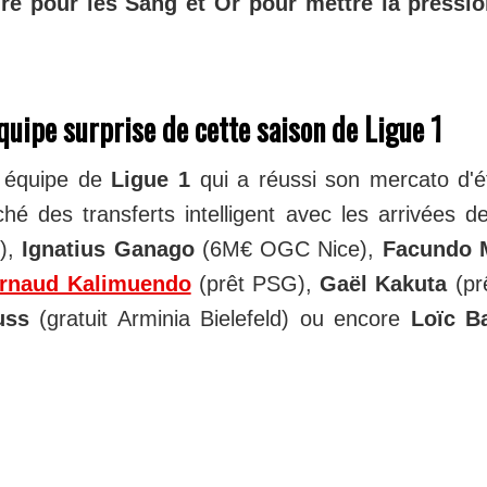
oire pour les Sang et Or pour mettre la pressio
quipe surprise de cette saison de Ligue 1
e équipe de
Ligue 1
qui a réussi son mercato d'é
hé des transferts intelligent avec les arrivées 
),
Ignatius Ganago
(6M€ OGC Nice),
Facundo 
rnaud Kalimuendo
(prêt PSG),
Gaël Kakuta
(pr
uss
(gratuit Arminia Bielefeld) ou encore
Loïc B