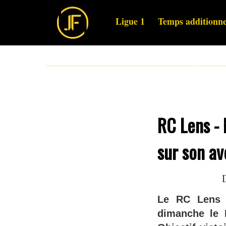
Ligue 1
Temps additionne
RC Lens - 
sur son av
Le RC Lens 
dimanche le 