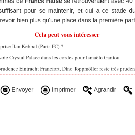
hommes de
Franck Haise
se retrouveraient avec 40 p
uffisant pour se maintenir, et qui a ce stade d
trevoir bien plus qu'une place dans la première par
Cela peut vous intéresser
rprise Ilan Kebbal (Paris FC) ?
voie Crystal Palace dans les cordes pour Ismaëlo Ganiou
prudence Eintracht Francfort, Dino Toppmöller reste très pruden
Envoyer
Imprimer
Agrandir