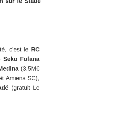
n sur le Stade
té, c'est le
RC
de
Seko Fofana
Medina
(3.5M€
êt Amiens SC),
adé
(gratuit Le