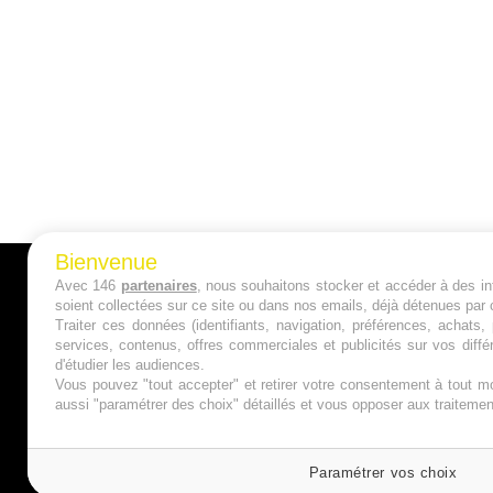
Bienvenue
Avec 146
partenaires
, nous souhaitons stocker et accéder à des inf
A PROPOS
soient collectées sur ce site ou dans nos emails, déjà détenues par 
Traiter ces données (identifiants, navigation, préférences, achats
Qui sommes nous ?
services, contenus, offres commerciales et publicités sur vos diffé
d'étudier les audiences.
Mentions Légales
Vous pouvez "tout accepter" et retirer votre consentement à tout mo
aussi "paramétrer des choix" détaillés et vous opposer aux traitem
Publicité
Politique de Cookies
Paramétrer vos choix