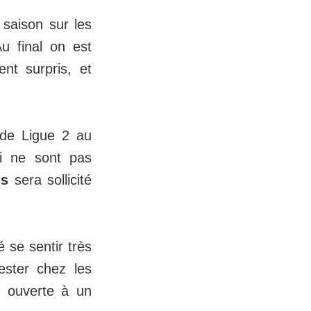
saison sur les
u final on est
nt surpris, et
s de Ligue 2 au
ui ne sont pas
ns
sera sollicité
é se sentir très
ester chez les
e ouverte à un