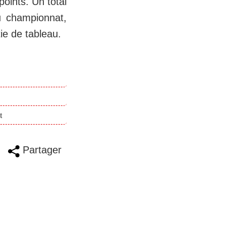
oints. Un total
u championnat,
tie de tableau.
t
Partager