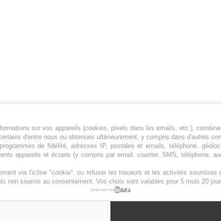
ormations sur vos appareils (cookies, pixels dans les emails, etc.), combine
Jeunesfooteux est un média sportif qui traite
certains d'entre nous ou obtenues ultérieurement, y compris dans d'autres co
principalement de l'actualité de la Ligue 1 et
, programmes de fidélité, adresses IP, postales et emails, téléphone, géolo
rents appareils et écrans (y compris par email, courrier, SMS, téléphone, aud
des grosses actualités de la Ligue 2 et du
football étranger.
ment via l'icône "cookie", ou refuser les traceurs et les activités soumise
Plan du site
|
Syndication
|
Powered by WM
ents non soumis au consentement. Vos choix sont valables pour 5 mois 20 jour
powered by