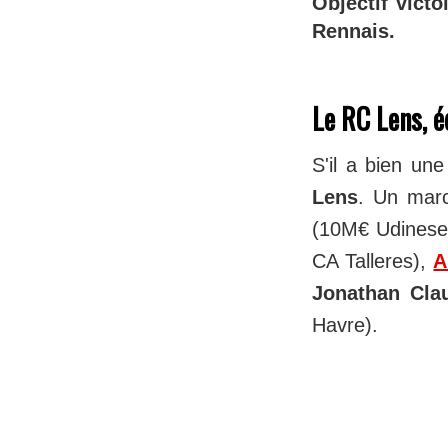
Objectif vict
Rennais.
Le RC Lens, é
S'il a bien un
Lens
. Un marc
(10M€ Udinese
CA Talleres),
A
Jonathan Cla
Havre).