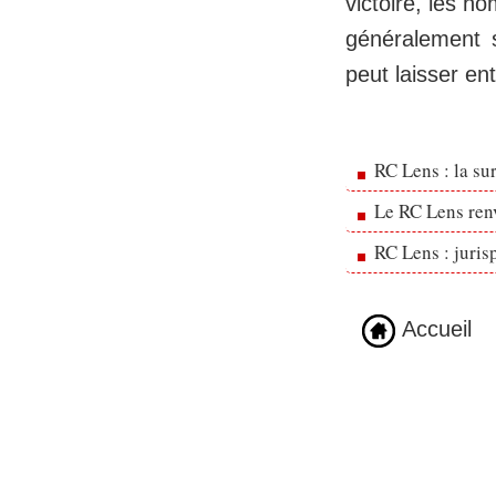
victoire, les 
généralement s
peut laisser en
RC Lens : la su
Le RC Lens ren
RC Lens : juris
Accueil