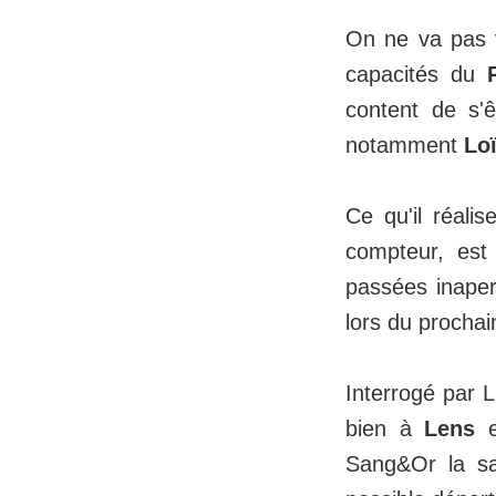
On ne va pas v
capacités du
content de s'ê
notamment
Lo
Ce qu'il réali
compteur, est
passées inaperç
lors du procha
Interrogé par 
bien à
Lens
e
Sang&Or la sa