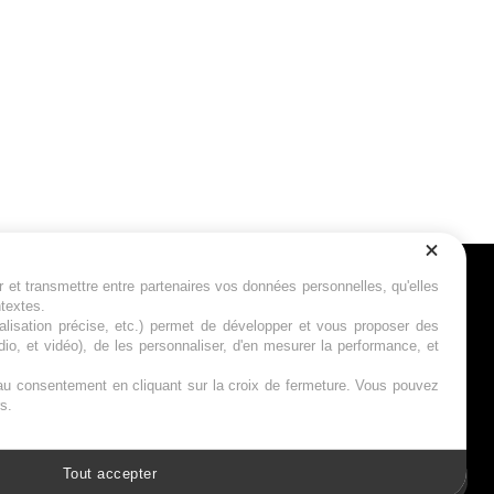
r et transmettre entre partenaires vos données personnelles, qu'elles
Suivez-nous
ntextes.
calisation précise, etc.) permet de développer et vous proposer des
io, et vidéo), de les personnaliser, d'en mesurer la performance, et
s au consentement en cliquant sur la croix de fermeture. Vous pouvez
s.
Tout accepter