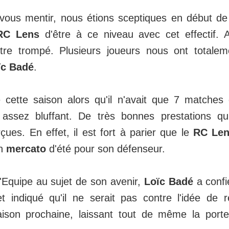
ous mentir, nous étions sceptiques en début de 
RC Lens
d'être à ce niveau avec cet effectif. A
tre trompé. Plusieurs joueurs nous ont totaleme
ïc Badé
.
se cette saison alors qu'il n'avait que 7 matche
 assez bluffant. De très bonnes prestations q
ues. En effet, il est fort à parier que le
RC Le
in
mercato
d'été pour son défenseur.
L'Equipe au sujet de son avenir,
Loïc Badé
a confi
t indiqué qu'il ne serait pas contre l'idée de r
ison prochaine, laissant tout de même la port