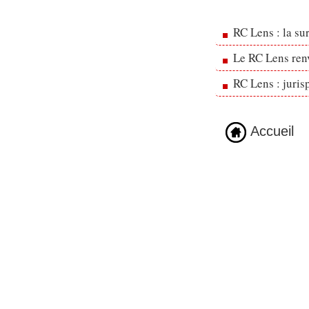
RC Lens : la su
Le RC Lens ren
RC Lens : juris
Accueil