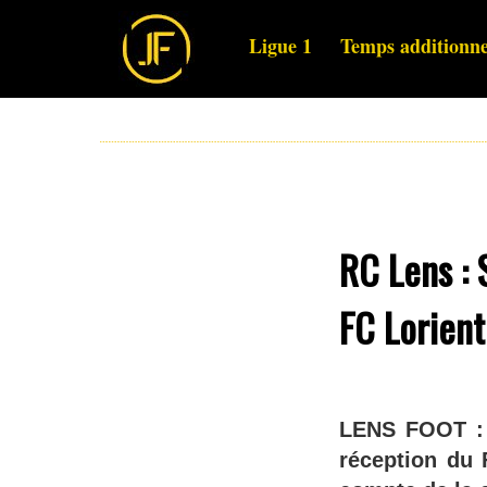
Ligue 1
Temps additionne
RC Lens : 
FC Lorient
LENS FOOT : S
réception du 