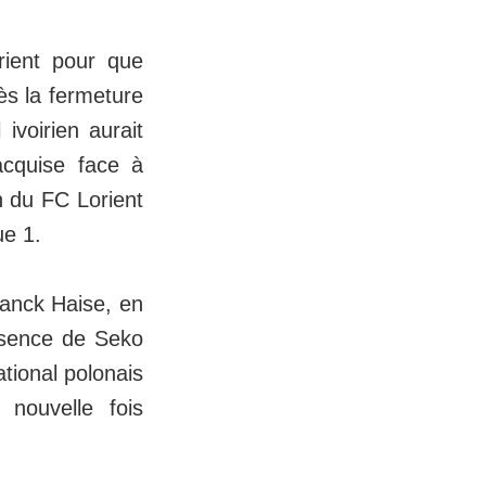
prient pour que
ès la fermeture
 ivoirien aurait
 acquise face à
n du FC Lorient
ue 1.
ranck Haise, en
absence de Seko
tional polonais
nouvelle fois