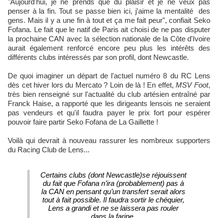
"Aujourd'hui, je ne prends que du plaisir et je ne veux pas
penser à la fin. Tout se passe bien ici, j'aime la mentalité des
gens. Mais il y a une fin à tout et ça me fait peur", confiait Seko
Fofana. Le fait que le natif de Paris ait choisi de ne pas disputer
la prochaine CAN avec la sélection nationale de la Côte d'Ivoire
aurait également renforcé encore peu plus les intérêts des
différents clubs intéressés par son profil, dont Newcastle.
De quoi imaginer un départ de l'actuel numéro 8 du RC Lens
dès cet hiver lors du Mercato ? Loin de là ! En effet,
MSV Foot
,
très bien renseigné sur l'actualité du club artésien entraîné par
Franck Haise, a rapporté que les dirigeants lensois ne seraient
pas vendeurs et qu'il faudra payer le prix fort pour espérer
pouvoir faire partir Seko Fofana de La Gaillette !
Voilà qui devrait à nouveau rassurer les nombreux supporters
du Racing Club de Lens...
Certains clubs (dont Newcastle)se réjouissent
du fait que Fofana n’ira (probablement) pas à
la CAN en pensant qu’un transfert serait alors
tout à fait possible. Il faudra sortir le chéquier,
Lens a grandi et ne se laissera pas rouler
dans la farine.