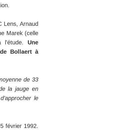
ion.
RC Lens, Arnaud
ne Marek (celle
à l'étude.
Une
de Bollaert à
n moyenne de 33
de la jauge en
 d’approcher le
5 février 1992.