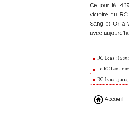
Ce jour là, 48
victoire du RC
Sang et Or a v
avec aujourd'h
RC Lens : la su
Le RC Lens ren
RC Lens : juris
Accueil