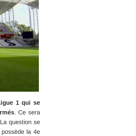
igue 1 qui se
ermés
. Ce sera
 La question se
i possède la 4e