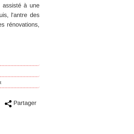
t assisté à une
is, l'antre des
es rénovations,
t
Partager