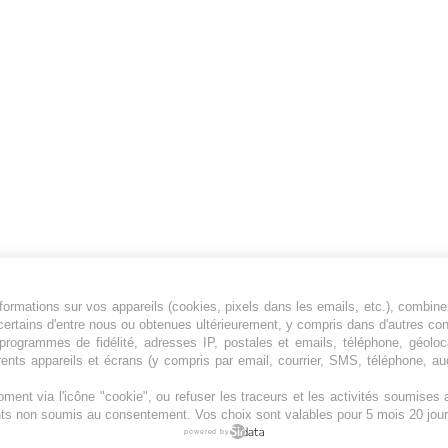
ormations sur vos appareils (cookies, pixels dans les emails, etc.), combine
Jeunesfooteux est un média sportif qui traite
certains d'entre nous ou obtenues ultérieurement, y compris dans d'autres co
principalement de l'actualité de la Ligue 1 et
, programmes de fidélité, adresses IP, postales et emails, téléphone, géolo
rents appareils et écrans (y compris par email, courrier, SMS, téléphone, aud
des grosses actualités de la Ligue 2 et du
football étranger.
ment via l'icône "cookie", ou refuser les traceurs et les activités soumise
Plan du site
|
Syndication
|
Powered by WM
ents non soumis au consentement. Vos choix sont valables pour 5 mois 20 jour
powered by