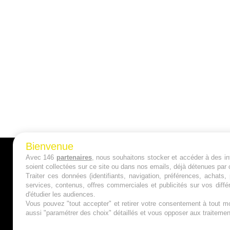
Bienvenue
Avec 146
partenaires
, nous souhaitons stocker et accéder à des inf
A PROPOS
soient collectées sur ce site ou dans nos emails, déjà détenues par 
Traiter ces données (identifiants, navigation, préférences, achats
Qui sommes nous ?
services, contenus, offres commerciales et publicités sur vos diffé
d'étudier les audiences.
Mentions Légales
Vous pouvez "tout accepter" et retirer votre consentement à tout mo
aussi "paramétrer des choix" détaillés et vous opposer aux traitem
Publicité