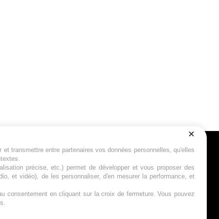
r et transmettre entre partenaires vos données personnelles, qu'elles
Suivez-nous
ntextes.
calisation précise, etc.) permet de développer et vous proposer des
io, et vidéo), de les personnaliser, d'en mesurer la performance, et
s au consentement en cliquant sur la croix de fermeture. Vous pouvez
s.