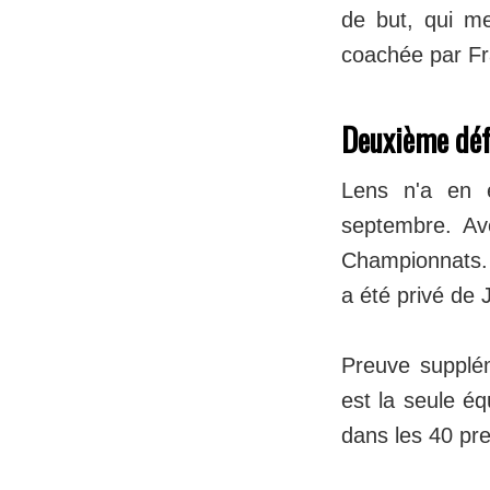
de but, qui me
coachée par F
Deuxième défen
Lens n'a en 
septembre. Av
Championnats.
a été privé de
Preuve supplém
est la seule é
dans les 40 p