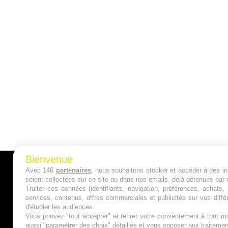
Bienvenue
Avec 146
partenaires
, nous souhaitons stocker et accéder à des inf
A PROPOS
soient collectées sur ce site ou dans nos emails, déjà détenues par 
Traiter ces données (identifiants, navigation, préférences, achats
Qui sommes nous ?
services, contenus, offres commerciales et publicités sur vos diffé
d'étudier les audiences.
Mentions Légales
Vous pouvez "tout accepter" et retirer votre consentement à tout mo
aussi "paramétrer des choix" détaillés et vous opposer aux traitem