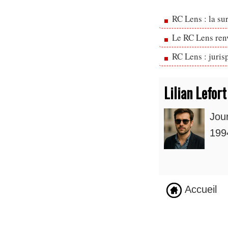
RC Lens : la su
Le RC Lens ren
RC Lens : juris
Lilian Lefort
Jou
1994
Accueil