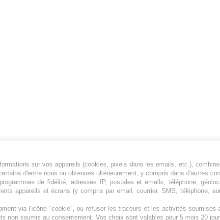
ormations sur vos appareils (cookies, pixels dans les emails, etc.), combine
Jeunesfooteux est un média sportif qui traite
certains d'entre nous ou obtenues ultérieurement, y compris dans d'autres co
principalement de l'actualité de la Ligue 1 et
, programmes de fidélité, adresses IP, postales et emails, téléphone, géolo
rents appareils et écrans (y compris par email, courrier, SMS, téléphone, aud
des grosses actualités de la Ligue 2 et du
football étranger.
ment via l'icône "cookie", ou refuser les traceurs et les activités soumise
Plan du site
|
Syndication
|
Powered by WM
ents non soumis au consentement. Vos choix sont valables pour 5 mois 20 jour