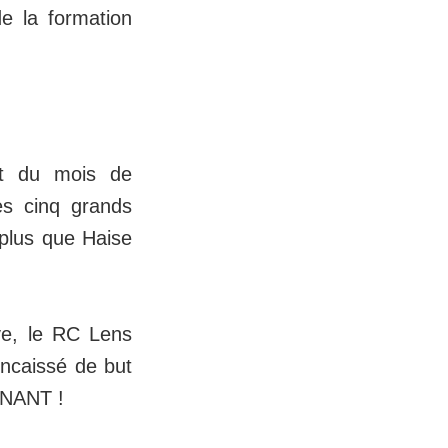
de la formation
ut du mois de
es cinq grands
plus que Haise
ve, le RC Lens
encaissé de but
ONNANT !