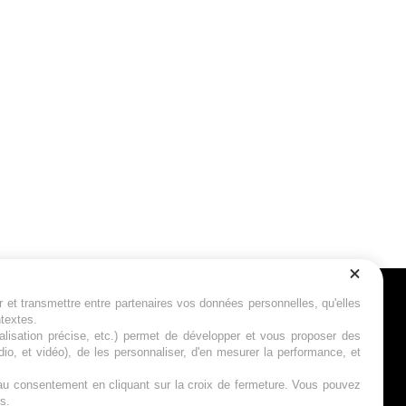
r et transmettre entre partenaires vos données personnelles, qu'elles
Suivez-nous
ntextes.
calisation précise, etc.) permet de développer et vous proposer des
io, et vidéo), de les personnaliser, d'en mesurer la performance, et
s au consentement en cliquant sur la croix de fermeture. Vous pouvez
s.