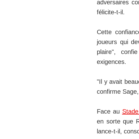
adversaires c
félicite-t-il.
Cette confian
joueurs qui d
plaire", conf
exigences.
"Il y avait be
confirme Sage,
Face au
Stade
en sorte que R
lance-t-il, cons