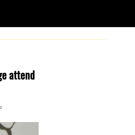
ge attend
e