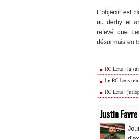
L'objectif est 
au derby et am
relevé que Le
désormais en B
RC Lens : la su
Le RC Lens ren
RC Lens : juris
Justin Favre
Jou
d'ex