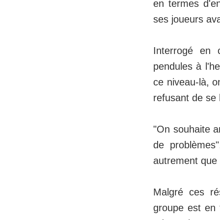
en termes d'en
ses joueurs av
Interrogé en 
pendules à l'he
ce niveau-là, o
refusant de se l
"On souhaite am
de problèmes"
autrement que p
Malgré ces ré
groupe est en 