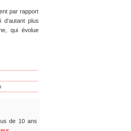
ment par rapport
i d'autant plus
ne, qui évolue
t
plus de 10 ans
teur