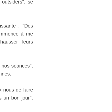
outsiders", se
issante : "Des
 commence à me
 hausser leurs
s nos séances",
nnes.
À nous de faire
 un bon jour",