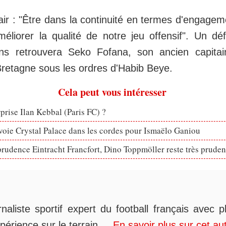
clair : "Être dans la continuité en termes d'engage
éliorer la qualité de notre jeu offensif". Un déf
ns retrouvera Seko Fofana, son ancien capitai
retagne sous les ordres d'Habib Beye.
Cela peut vous intéresser
rprise Ilan Kebbal (Paris FC) ?
voie Crystal Palace dans les cordes pour Ismaëlo Ganiou
prudence Eintracht Francfort, Dino Toppmöller reste très pruden
rnaliste sportif expert du football français avec 
périence sur le terrain....
En savoir plus sur cet au