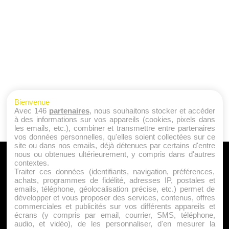
Bienvenue
Avec 146
partenaires
, nous souhaitons stocker et accéder
à des informations sur vos appareils (cookies, pixels dans
les emails, etc.), combiner et transmettre entre partenaires
vos données personnelles, qu'elles soient collectées sur ce
site ou dans nos emails, déjà détenues par certains d'entre
nous ou obtenues ultérieurement, y compris dans d'autres
A PROPOS
contextes.
Traiter ces données (identifiants, navigation, préférences,
Qui sommes nous ?
achats, programmes de fidélité, adresses IP, postales et
emails, téléphone, géolocalisation précise, etc.) permet de
Mentions Légales
développer et vous proposer des services, contenus, offres
Publicité
commerciales et publicités sur vos différents appareils et
écrans (y compris par email, courrier, SMS, téléphone,
Politique de Cookies
audio, et vidéo), de les personnaliser, d'en mesurer la