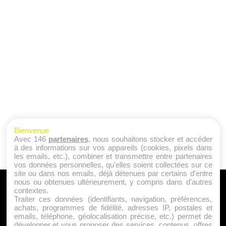
Bienvenue
Avec 146
partenaires
, nous souhaitons stocker et accéder
à des informations sur vos appareils (cookies, pixels dans
les emails, etc.), combiner et transmettre entre partenaires
vos données personnelles, qu'elles soient collectées sur ce
site ou dans nos emails, déjà détenues par certains d'entre
nous ou obtenues ultérieurement, y compris dans d'autres
A PROPOS
contextes.
Traiter ces données (identifiants, navigation, préférences,
Qui sommes nous ?
achats, programmes de fidélité, adresses IP, postales et
emails, téléphone, géolocalisation précise, etc.) permet de
Mentions Légales
développer et vous proposer des services, contenus, offres