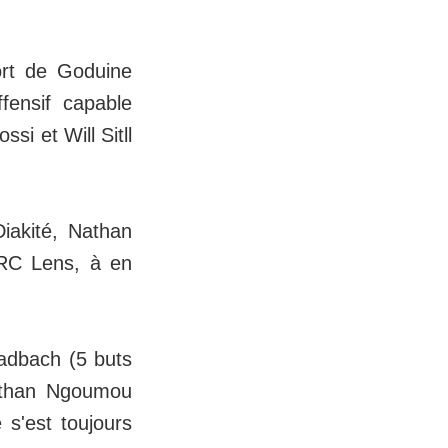
ort de Goduine
fensif capable
si et Will Sitll
iakité, Nathan
 RC Lens, à en
ladbach (5 buts
Nathan Ngoumou
 s'est toujours