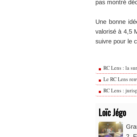
pas montré déci
Une bonne idée
valorisé à 4,5 
suivre pour le 
RC Lens : la su
Le RC Lens ren
RC Lens : juris
Loïc Jégo
Gra
2. E