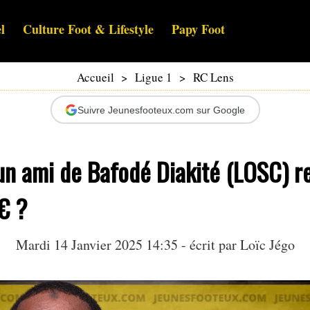
l
Culture Foot & Lifestyle
Papy Foot
Accueil
>
Ligue 1
>
RC Lens
Suivre Jeunesfooteux.com sur Google
un ami de Bafodé Diakité (LOSC) r
€ ?
Mardi 14 Janvier 2025 14:35 - écrit par
Loïc Jégo