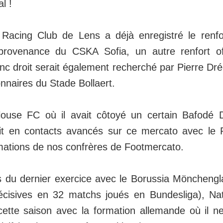
l !
e Racing Club de Lens a déjà enregistré le renf
provenance du CSKA Sofia, un autre renfort of
anc droit serait également recherché par Pierre Dréos
nnaires du Stade Bollaert.
ouse FC où il avait côtoyé un certain Bafodé D
t en contacts avancés sur ce mercato avec le
rmations de nos confrères de Footmercato.
rs du dernier exercice avec le Borussia Möncheng
écisives en 32 matchs joués en Bundesliga), 
cette saison avec la formation allemande où il ne