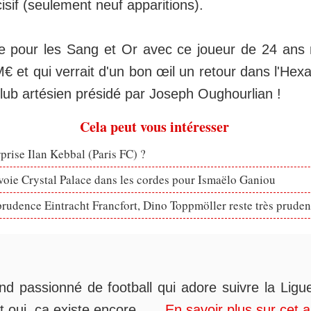
sif (seulement neuf apparitions).
 pour les Sang et Or avec ce joueur de 24 ans 
M€ et qui verrait d'un bon œil un retour dans l'Hex
club artésien présidé par Joseph Oughourlian !
Cela peut vous intéresser
rprise Ilan Kebbal (Paris FC) ?
voie Crystal Palace dans les cordes pour Ismaëlo Ganiou
prudence Eintracht Francfort, Dino Toppmöller reste très pruden
nd passionné de football qui adore suivre la Ligue
t oui, ça existe encore......
En savoir plus sur cet 