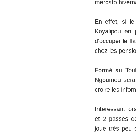
mercato hiverna
En effet, si l
Koyalipou en 
d'occuper le fl
chez les pensio
Formé au Toul
Ngoumou serai
croire les info
Intéressant lo
et 2 passes d
joue très peu 