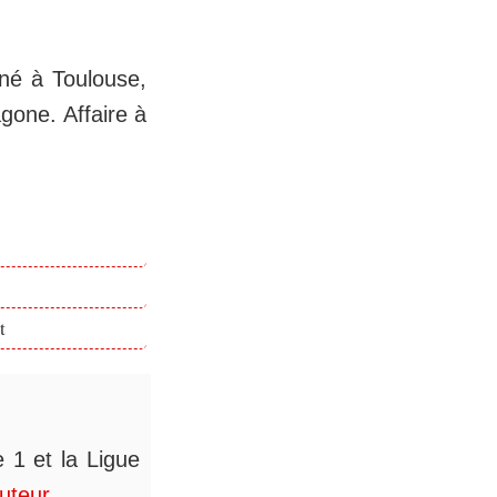
né à Toulouse,
agone. Affaire à
t
 1 et la Ligue
auteur