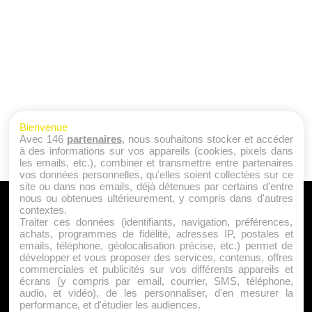
Bienvenue
Avec 146
partenaires
, nous souhaitons stocker et accéder
à des informations sur vos appareils (cookies, pixels dans
les emails, etc.), combiner et transmettre entre partenaires
vos données personnelles, qu'elles soient collectées sur ce
site ou dans nos emails, déjà détenues par certains d'entre
nous ou obtenues ultérieurement, y compris dans d'autres
A PROPOS
contextes.
Traiter ces données (identifiants, navigation, préférences,
Qui sommes nous ?
achats, programmes de fidélité, adresses IP, postales et
emails, téléphone, géolocalisation précise, etc.) permet de
Mentions Légales
développer et vous proposer des services, contenus, offres
Publicité
commerciales et publicités sur vos différents appareils et
écrans (y compris par email, courrier, SMS, téléphone,
Politique de Cookies
audio, et vidéo), de les personnaliser, d'en mesurer la
Contact
performance, et d'étudier les audiences.