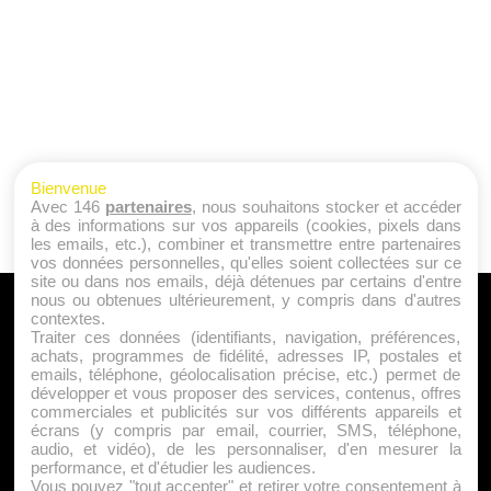
Bienvenue
Avec 146
partenaires
, nous souhaitons stocker et accéder
à des informations sur vos appareils (cookies, pixels dans
les emails, etc.), combiner et transmettre entre partenaires
vos données personnelles, qu'elles soient collectées sur ce
site ou dans nos emails, déjà détenues par certains d'entre
nous ou obtenues ultérieurement, y compris dans d'autres
A PROPOS
contextes.
Traiter ces données (identifiants, navigation, préférences,
Qui sommes nous ?
achats, programmes de fidélité, adresses IP, postales et
emails, téléphone, géolocalisation précise, etc.) permet de
Mentions Légales
développer et vous proposer des services, contenus, offres
Publicité
commerciales et publicités sur vos différents appareils et
écrans (y compris par email, courrier, SMS, téléphone,
Politique de Cookies
audio, et vidéo), de les personnaliser, d'en mesurer la
Contact
performance, et d'étudier les audiences.
Vous pouvez "tout accepter" et retirer votre consentement à