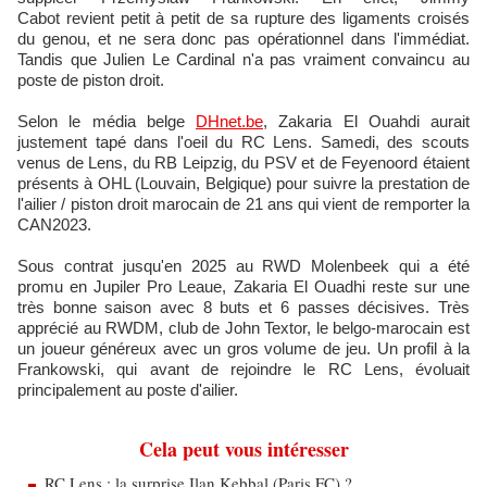
Cabot revient petit à petit de sa rupture des ligaments croisés
du genou, et ne sera donc pas opérationnel dans l'immédiat.
Tandis que Julien Le Cardinal n'a pas vraiment convaincu au
poste de piston droit.
Selon le média belge
DHnet.be
, Zakaria El Ouahdi aurait
justement tapé dans l'oeil du RC Lens. Samedi, des scouts
venus de Lens, du RB Leipzig, du PSV et de Feyenoord étaient
présents à OHL (Louvain, Belgique) pour suivre la prestation de
l'ailier / piston droit marocain de 21 ans qui vient de remporter la
CAN2023.
Sous contrat jusqu'en 2025 au RWD Molenbeek qui a été
promu en Jupiler Pro Leaue, Zakaria El Ouadhi reste sur une
très bonne saison avec 8 buts et 6 passes décisives. Très
apprécié au RWDM, club de John Textor, le belgo-marocain est
un joueur généreux avec un gros volume de jeu. Un profil à la
Frankowski, qui avant de rejoindre le RC Lens, évoluait
principalement au poste d'ailier.
Cela peut vous intéresser
RC Lens : la surprise Ilan Kebbal (Paris FC) ?