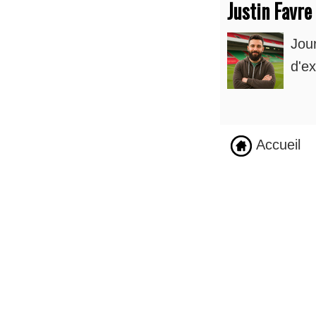
Justin Favre
Jou
d'ex
Accueil