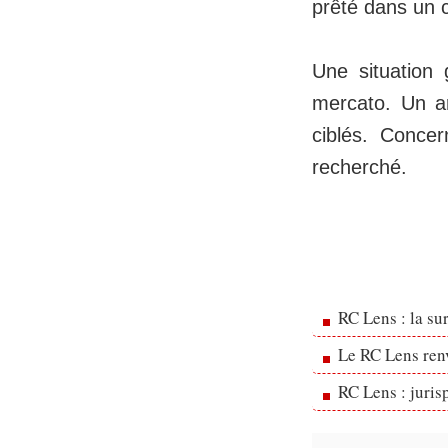
prêté dans un
Une situation 
mercato. Un ar
ciblés. Concer
recherché.
RC Lens : la su
Le RC Lens ren
RC Lens : juris