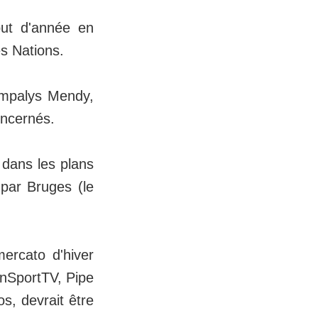
but d'année en
es Nations.
ampalys Mendy,
concernés.
 dans les plans
 par Bruges (le
ercato d'hiver
inSportTV, Pipe
os, devrait être