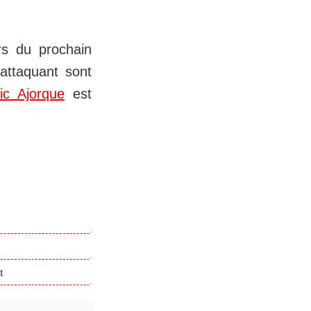
rs du prochain
 attaquant sont
ic Ajorque
est
t