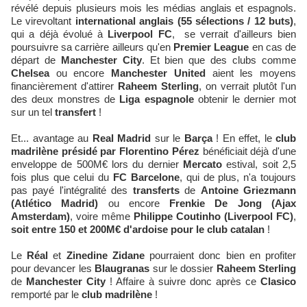
révélé depuis plusieurs mois les médias anglais et espagnols.
Le virevoltant
international anglais (55 sélections / 12 buts)
,
qui a déjà évolué à
Liverpool FC
, se verrait d'ailleurs bien
poursuivre sa carrière ailleurs qu'en
Premier League
en cas de
départ de
Manchester City
. Et bien que des clubs comme
Chelsea
ou encore
Manchester United
aient les moyens
financièrement d'attirer
Raheem Sterling
, on verrait plutôt l'un
des deux monstres de
Liga espagnole
obtenir le dernier mot
sur un tel
transfert
!
Et... avantage au
Real Madrid
sur le
Barça
! En effet, le
club
madrilène présidé par Florentino Pérez
bénéficiait déjà d'une
enveloppe de 500M€ lors du dernier
Mercato
estival, soit 2,5
fois plus que celui du
FC Barcelone
, qui de plus, n'a toujours
pas payé l'intégralité des
transferts
de
Antoine Griezmann
(Atlético Madrid)
ou encore
Frenkie De Jong (Ajax
Amsterdam)
, voire même
Philippe Coutinho (Liverpool FC)
,
soit entre 150 et 200M€ d'ardoise pour le club catalan
!
Le
Réal
et
Zinedine Zidane
pourraient donc bien en profiter
pour devancer les
Blaugranas
sur le dossier
Raheem Sterling
de
Manchester City
! Affaire à suivre donc après ce
Clasico
remporté par le
club madrilène
!