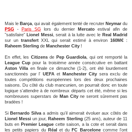
Mais le
Barça
, qui avait également tenté de recruter
Neymar
du
PSG
-
Paris SG
lors du dernier
Mercato
estival afin de
"satisfaire"
Lionel Messi
, serait à la lutte avec le
Real Madrid
sur un
transfert
XXL qui serait estimé à environ
160M€
:
Raheem Sterling
de
Manchester City
!
En effet, les
Citizens
de
Pep Guardiola
, qui ont remporté la
League Cup
pour la troisième année consécutive en battant
Aston Villa
en finale ce dimanche (1-2), ont été lourdement
sanctionnés par l'
UEFA
et
Manchester City
sera exclu de
toutes compétitions européennes lors des deux prochaines
saisons. Du côté du club mancunien, on pourrait donc en toute
logique s'attendre à de nombreux départs cet été, même si les
nombreuses superstars de
Man City
ne seront sûrement pas
bradées !
Si
Bernardo Silva
a admis qu'il aimerait évoluer aux côtés de
Lionel Messi
un jour,
Raheem Sterling
(25 ans), auteur de 11
buts en
Premier League
cette saison, a la cote et serait dans
les petits papiers du
Réal
et du
FC Barcelone
comme l'ont