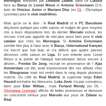
Merengue
, entraînés par
Zinedine Zidane
, dans ce
Clasico
face au
Barça
de
Lionel Messi
et
Antoine Griezmann
(2-0,
buts de
Vinicius Junior
et
Mariano Diaz
(ex
OL
- Olympique
Lyonnais) pour le
club madrilène
).
Mais qu'on se le dise : le
Real Madrid
et le
FC Barcelone
déçoivent quelque peu cette saison, et malgré de gros moyens
mis à leurs dispositions lors du dernier
Mercato
estival, les
recrues n'ont pas apporté de réel plus aussi bien pour le
club
catalan
que chez les
Merengue
. Si
Antoine Griezmann
semble être plus à l'aise avec le
Barça
, l'
international français
n'a inscrit que huit buts et n'a délivré que quatre passes
décisives cette saison en
Liga
. Et son entente avec Lionel
Messi à la pointe de l'attaque barcelonaise laisse encore à
désirer...
Frenkie De Jong
, recruté en provenance de l'
Ajax
Amsterdam
cet été, avait impressionné dès ses débuts chez
les
Blaugranas
mais est rentré dans le rang depuis plusieurs
matchs. Du côté du
Real Madrid
, la superstar belge
Eden
Hazard
enchaîne les blessures,
Luka Jovic
n'a pas convaincu,
idem pour
Eder Militao
... mais
Ferland Mendy
(ex OL -
Olympique Lyonnais
) affiche de belles promesses et demeure
un concurrent sérieux pour
Marcelo
aux yeux de
Zidane
au
Réal
.