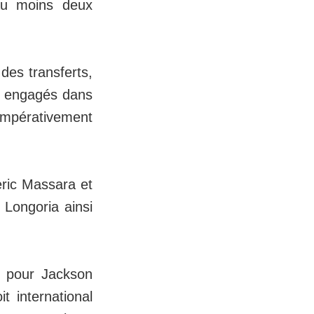
au moins deux
 des transferts,
bs engagés dans
impérativement
eric Massara et
 Longoria ainsi
rt pour Jackson
t international