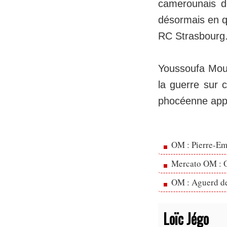
camerounais d
désormais en q
RC Strasbourg
Youssoufa Mou
la guerre sur 
phocéenne app
OM : Pierre-Emi
Mercato OM : Ol
OM : Aguerd de 
Loïc Jégo