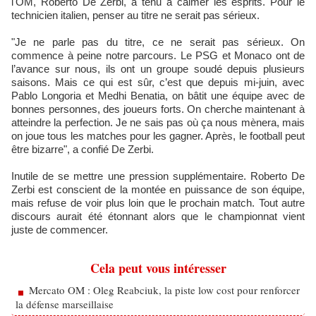
l'OM, Roberto De Zerbi, a tenu à calmer les esprits. Pour le
technicien italien, penser au titre ne serait pas sérieux.
"Je ne parle pas du titre, ce ne serait pas sérieux. On
commence à peine notre parcours. Le PSG et Monaco ont de
l’avance sur nous, ils ont un groupe soudé depuis plusieurs
saisons. Mais ce qui est sûr, c’est que depuis mi-juin, avec
Pablo Longoria et Medhi Benatia, on bâtit une équipe avec de
bonnes personnes, des joueurs forts. On cherche maintenant à
atteindre la perfection. Je ne sais pas où ça nous mènera, mais
on joue tous les matches pour les gagner. Après, le football peut
être bizarre", a confié De Zerbi.
Inutile de se mettre une pression supplémentaire. Roberto De
Zerbi est conscient de la montée en puissance de son équipe,
mais refuse de voir plus loin que le prochain match. Tout autre
discours aurait été étonnant alors que le championnat vient
juste de commencer.
Cela peut vous intéresser
Mercato OM : Oleg Reabciuk, la piste low cost pour renforcer
la défense marseillaise