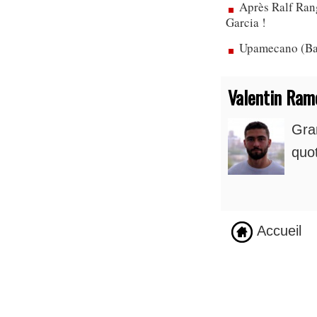
Après Ralf Rang
Garcia !
Upamecano (Bay
Valentin Ram
Gra
quot
Accueil