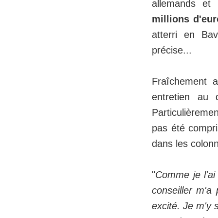
allemands et
millions d'eu
atterri en Ba
précise...
Fraîchement a
entretien au 
Particulièreme
pas été compris
dans les colon
"
Comme je l'ai 
conseiller m'a 
excité. Je m'y 