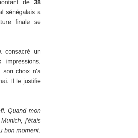
 montant de
38
al sénégalais a
ture finale se
jà consacré un
 impressions.
, son choix n'a
 Il le justifie
défi. Quand mon
Munich, j'étais
b au bon moment.