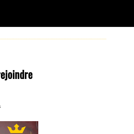
rejoindre
s