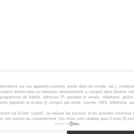
ormations sur vos appareils (cookies, pixels dans les emails, etc.), combine
Jeunesfooteux est un média sportif qui traite
certains d'entre nous ou obtenues ultérieurement, y compris dans d'autres co
principalement de l'actualité de la Ligue 1 et
, programmes de fidélité, adresses IP, postales et emails, téléphone, géolo
rents appareils et écrans (y compris par email, courrier, SMS, téléphone, aud
des grosses actualités de la Ligue 2 et du
football étranger.
ment via l'icône "cookie", ou refuser les traceurs et les activités soumise
Plan du site
|
Syndication
|
Powered by WM
ents non soumis au consentement. Vos choix sont valables pour 5 mois 20 jour
powered by