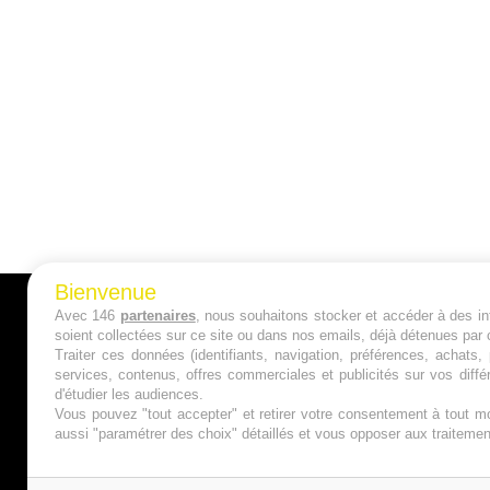
Bienvenue
Avec 146
partenaires
, nous souhaitons stocker et accéder à des inf
A PROPOS
soient collectées sur ce site ou dans nos emails, déjà détenues par 
Traiter ces données (identifiants, navigation, préférences, achats
Qui sommes nous ?
services, contenus, offres commerciales et publicités sur vos diffé
d'étudier les audiences.
Mentions Légales
Vous pouvez "tout accepter" et retirer votre consentement à tout mo
aussi "paramétrer des choix" détaillés et vous opposer aux traitem
Publicité