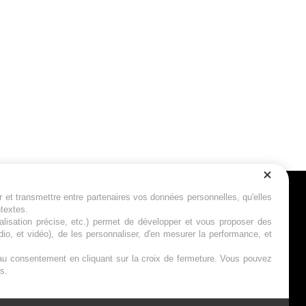
r et transmettre entre partenaires vos données personnelles, qu'elles
Suivez-nous
ntextes.
calisation précise, etc.) permet de développer et vous proposer des
io, et vidéo), de les personnaliser, d'en mesurer la performance, et
s au consentement en cliquant sur la croix de fermeture. Vous pouvez
s.