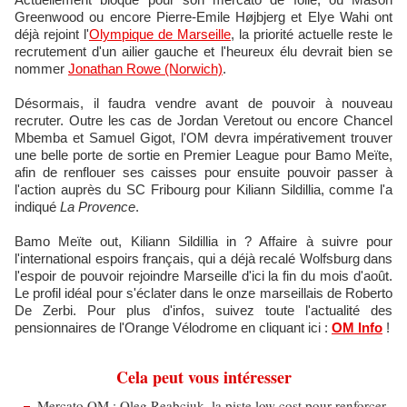
Greenwood ou encore Pierre-Emile Højbjerg et Elye Wahi ont
déjà rejoint l'
Olympique de Marseille
, la priorité actuelle reste le
recrutement d'un ailier gauche et l'heureux élu devrait bien se
nommer
Jonathan Rowe (Norwich)
.
Désormais, il faudra vendre avant de pouvoir à nouveau
recruter. Outre les cas de Jordan Veretout ou encore Chancel
Mbemba et Samuel Gigot, l'OM devra impérativement trouver
une belle porte de sortie en Premier League pour Bamo Meïte,
afin de renflouer ses caisses pour ensuite pouvoir passer à
l'action auprès du SC Fribourg pour Kiliann Sildillia, comme l'a
indiqué
La Provence
.
Bamo Meïte out, Kiliann Sildillia in ? Affaire à suivre pour
l'international espoirs français, qui a déjà recalé Wolfsburg dans
l'espoir de pouvoir rejoindre Marseille d'ici la fin du mois d'août.
Le profil idéal pour s'éclater dans le onze marseillais de Roberto
De Zerbi. Pour plus d'infos, suivez toute l'actualité des
pensionnaires de l'Orange Vélodrome en cliquant ici :
OM Info
!
Cela peut vous intéresser
Mercato OM : Oleg Reabciuk, la piste low cost pour renforcer