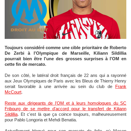
Toujours considéré comme une cible prioritaire de Roberto
De Zerbi à l'Olympique de Marseille, Kiliann Sildillia
pourrait bien être l'une des grosses surprises à l'OM en
cette fin de mercato.
De son côté, le latéral droit français de 22 ans qui a rayonné
aux Jeux Olympiques de Paris avec les Bleus de Thierry Henry
serait favorable à une arrivée au sein du club de
Frank
McCourt
.
Reste aux dirigeants de l'OM et à leurs homologues du SC
Fribourg de se mettre d'accord pour le transfert de Kiliann
Sildillia
. Et c'est là que ça coince toujours, malheureusement
pour Pablo Longoria et Mehdi Benatia.
Actuellement bloqué pour son mercato de folie, où Mason