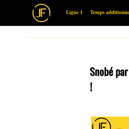
Ligue 1
Temps additionne
Snobé par 
!