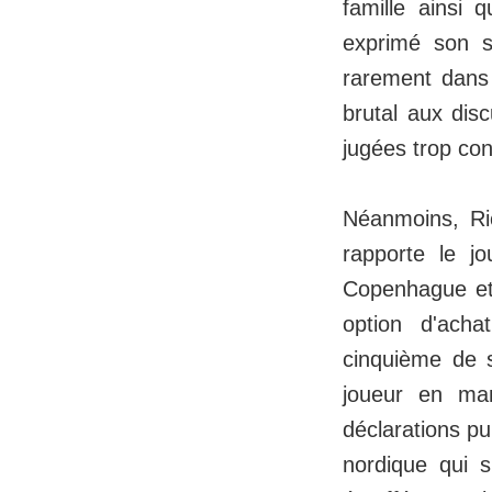
famille ainsi
exprimé son s
rarement dans 
brutal aux disc
jugées trop co
Néanmoins, Ri
rapporte le j
Copenhague et 
option d'acha
cinquième de s
joueur en ma
déclarations pu
nordique qui s