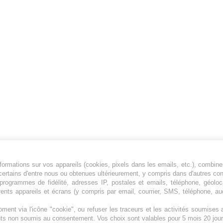
ormations sur vos appareils (cookies, pixels dans les emails, etc.), combine
Jeunesfooteux est un média sportif qui traite
certains d'entre nous ou obtenues ultérieurement, y compris dans d'autres co
principalement de l'actualité de la Ligue 1 et
, programmes de fidélité, adresses IP, postales et emails, téléphone, géolo
rents appareils et écrans (y compris par email, courrier, SMS, téléphone, aud
des grosses actualités de la Ligue 2 et du
football étranger.
ment via l'icône "cookie", ou refuser les traceurs et les activités soumise
Plan du site
|
Syndication
|
Powered by WM
ents non soumis au consentement. Vos choix sont valables pour 5 mois 20 jour