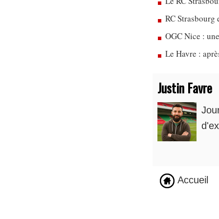
Le RC Strasbou
RC Strasbourg 
OGC Nice : une
Le Havre : apr
Justin Favre
Jou
d'ex
Accueil