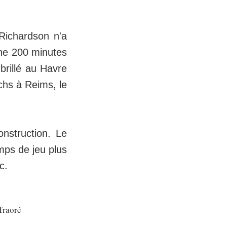
 Richardson n'a
ine 200 minutes
brillé au Havre
chs à Reims, le
nstruction. Le
emps de jeu plus
c.
Traoré