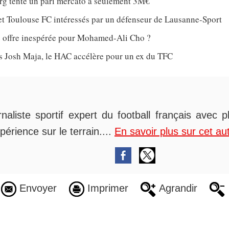
rg tente un pari mercato à seulement 3M€
et Toulouse FC intéressés par un défenseur de Lausanne-Sport
 offre inespérée pour Mohamed-Ali Cho ?
ès Josh Maja, le HAC accélère pour un ex du TFC
rnaliste sportif expert du football français avec 
périence sur le terrain....
En savoir plus sur cet au
Envoyer
Imprimer
Agrandir