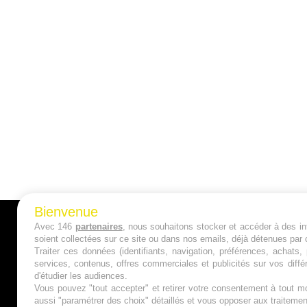
Bienvenue
Avec 146
partenaires
, nous souhaitons stocker et accéder à des inf
A PROPOS
soient collectées sur ce site ou dans nos emails, déjà détenues par 
Traiter ces données (identifiants, navigation, préférences, achats
Qui sommes nous ?
services, contenus, offres commerciales et publicités sur vos diffé
d'étudier les audiences.
Mentions Légales
Vous pouvez "tout accepter" et retirer votre consentement à tout mo
aussi "paramétrer des choix" détaillés et vous opposer aux traitem