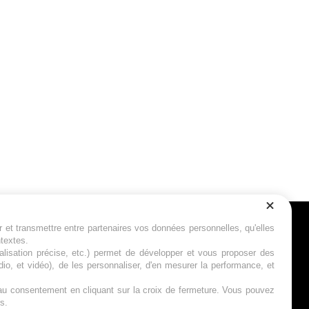
r et transmettre entre partenaires vos données personnelles, qu'elles
Suivez-nous
ntextes.
calisation précise, etc.) permet de développer et vous proposer des
io, et vidéo), de les personnaliser, d'en mesurer la performance, et
s au consentement en cliquant sur la croix de fermeture. Vous pouvez
s.