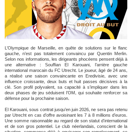
L’Olympique de Marseille, en quête de solutions sur le flanc
gauche, n’est pas totalement convaincu par Quentin Merlin.
Selon nos informations, les dirigeants phocéens pensent déjà à
une alternative : Souffian El Karouani, l’arrière gauche
international marocain du FC Utrecht. Le joueur, âgé de 24 ans,
a réalisé une saison convaincante en Eredivisie, avec une
influence croissante, deux buts et huit passes décisives à la
clé. Son profil polyvalent, sa capacité à s’impliquer dans les
deux phases de jeu séduisent l’OM, qui souhaite renforcer sa
défense pour la prochaine saison.
El Karouani, sous contrat jusqu’en juin 2026, ne sera pas retenu
par Utrecht en cas d’offre avoisinant les 7 à 8 millions d’euros.
Une somme raisonnable au regard de son statut d'international
et de son gros potentiel. Le club néerlandais, conscient de la
situation, commence déjà à envisager son remplacement, ce