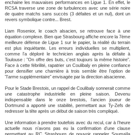
enchaine les mauvaises performances en Ligue 1. En effet, le
RCSA traverse une zone de turbulences avec une série noire
de quatre matchs sans succès (3 défaites et un nul), dont un
revers symbolique contre... Brest.​
Liam Rosenior, le coach alsacien, se retrouve face à une
équation complexe. Bien que Strasbourg affiche encore la 7ème
meilleure défense de Ligue 1 sur le papier, la réalité du terrain
est plus inquiétante. Les erreurs individuelles se multiplient,
comme l'a déploré le technicien anglais après la défaite à
Toulouse : "On offre des buts, c'est toujours la même histoire".
Face à cette fébrilité, rapatrier un Coulibaly en pleine confiance
pour densifier une charnière à trois semble être l'option de
"l'arme supplémentaire" envisagée par la direction alsacienne.​
Pour le Stade Brestois, un rappel de Coulibaly sonnerait comme
une catastrophe industrielle en pleine saison. Devenu
indispensable dans le onze brestois, l'ancien joueur de
Dortmund a apporté une stabilité, permettant aux Ty-Zefs de
redresser la tête après un début de saison très compliqué.
Une information à prendre toutefois avec du recul, car à l'heure
actuelle nous n'avons pas eu la confirmation d'une clause
permettant au RC Strasbourg de pouvoir rappeler Soumaïla